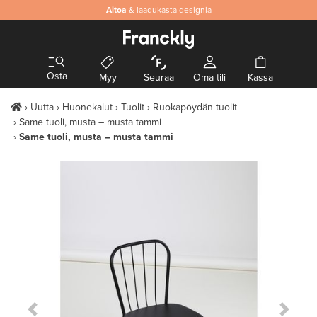
Aitoa
& laadukasta designia
Osta
Myy
Seuraa
Oma tili
Kassa
Uutta
Huonekalut
Tuolit
Ruokapöydän tuolit
Same tuoli, musta – musta tammi
Same tuoli, musta – musta tammi
Previous Slide
Next S