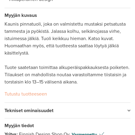
Myyjän kuvaus
Kaunis pinnatuoli, joka on valmistettu mustaksi petsatusta 
tammesta ja pyökistä. Jalassa kolhu, selkänojassa virhe, 
istuimessa jälkiä. Tuoli keikkuu hieman. Katso kuvat. 
Huomaathan myös, että tuotteesta saattaa löytyä jälkiä 
käsittelystä. 

Tuote saatetaan toimittaa alkuperäispakkauksesta poiketen. 
Tilaukset on mahdollista noutaa varastoltamme tiistaisin ja 
Tutustu tuotteeseen
Tekniset ominaisuudet
Myyjän tiedot
Yritys:
Finnish Design Shop Oy
Varmennettu