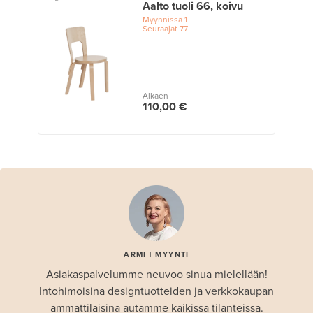
Aalto tuoli 66, koivu
Myynnissä
1
Seuraajat
77
Alkaen
110,00 €
ARMI | MYYNTI
Asiakaspalvelumme neuvoo sinua mielellään!
Intohimoisina designtuotteiden ja verkkokaupan
ammattilaisina autamme kaikissa tilanteissa.