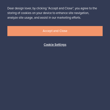
Dear design lover, by clicking “Accept and Close”, you agree to the
storing of cookies on your device to enhance site navigation,
analyze site usage, and assist in our marketing efforts.
Haluatko inspiroitua designista?
Tilaa uutiskirjeemme ja pysyt ajan tasalla!
Accept and Close
Cookie Settings
Tilaa
Aitoa designia
Turvalliset maksut