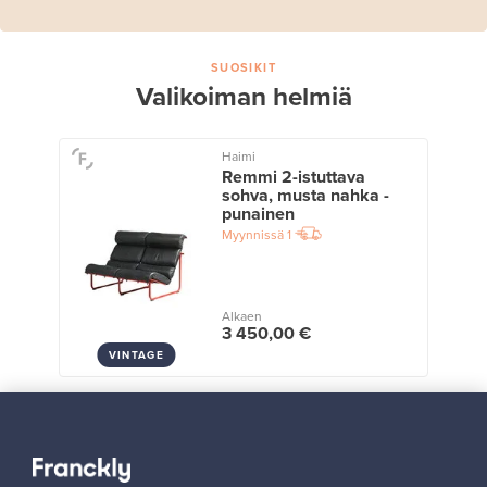
SUOSIKIT
Valikoiman helmiä
Haimi
Remmi 2-istuttava
sohva, musta nahka -
punainen
Myynnissä
1
Alkaen
3 450,00 €
VINTAGE
Näytä kaikki suosikit