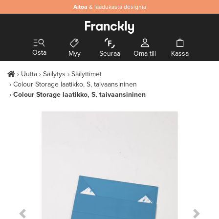
Aitoa
& laadukasta designia
Osta
Myy
Seuraa
Oma tili
Kassa
Uutta
Säilytys
Säilyttimet
Colour Storage laatikko, S, taivaansininen
Colour Storage laatikko, S, taivaansininen
Previous Slide
Next S