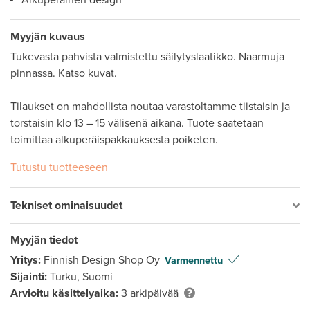
Alkuperäinen design
Myyjän kuvaus
Tukevasta pahvista valmistettu säilytyslaatikko. Naarmuja 
pinnassa. Katso kuvat.  

Tilaukset on mahdollista noutaa varastoltamme tiistaisin ja 
torstaisin klo 13 – 15 välisenä aikana. Tuote saatetaan 
toimittaa alkuperäispakkauksesta poiketen.
Tutustu tuotteeseen
Tekniset ominaisuudet
Myyjän tiedot
Yritys:
Finnish Design Shop Oy
Varmennettu
Sijainti:
Turku, Suomi
Arvioitu käsittelyaika:
3 arkipäivää