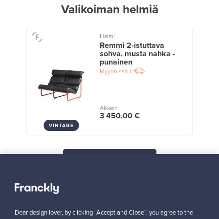
Valikoiman helmiä
Haimi
Remmi 2-istuttava
sohva, musta nahka -
punainen
Myynnissä
1
Alkaen
3 450,00 €
VINTAGE
Näytä kaikki suosikit
Dear design lover, by clicking “Accept and Close”, you agree to the