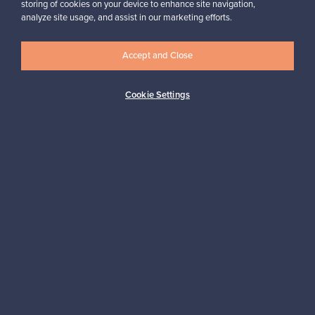
storing of cookies on your device to enhance site navigation,
Haluatko inspiroitua designista?
analyze site usage, and assist in our marketing efforts.
Tilaa uutiskirjeemme ja pysyt ajan tasalla!
Accept and Close
Cookie Settings
Tilaa
Aitoa designia
Turvalliset maksut
Ostajan turva
Asiakaspalvelun tuki