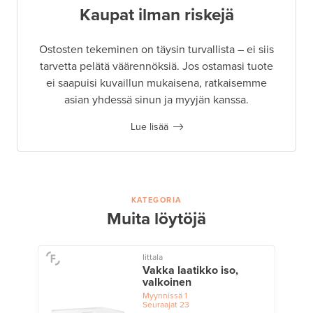
Kaupat ilman riskejä
Ostosten tekeminen on täysin turvallista – ei siis
tarvetta pelätä väärennöksiä. Jos ostamasi tuote
ei saapuisi kuvaillun mukaisena, ratkaisemme
asian yhdessä sinun ja myyjän kanssa.
Lue lisää
KATEGORIA
Muita löytöjä
Iittala
Vakka laatikko iso,
valkoinen
Myynnissä
1
Seuraajat
23