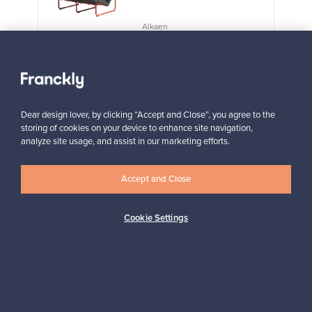
Alkaen
3 450,00 €
VINTAGE
Näytä kaikki suosikit
Dear design lover, by clicking “Accept and Close”, you agree to the
storing of cookies on your device to enhance site navigation,
analyze site usage, and assist in our marketing efforts.
Accept and Close
Haluatko inspiroitua designista?
Cookie Settings
Tilaa uutiskirjeemme ja pysyt ajan tasalla!
Tilaa