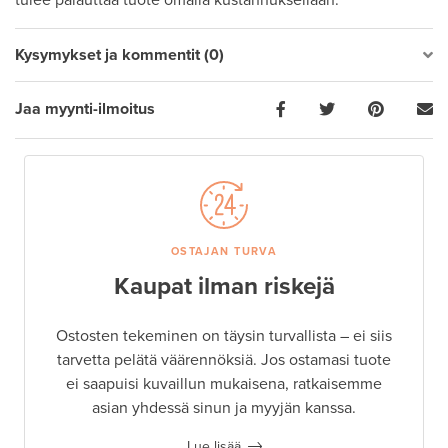
tulee palauttaa tuote omalla kustannuksellaan.
Kysymykset ja kommentit (0)
Jaa myynti-ilmoitus
OSTAJAN TURVA
Kaupat ilman riskejä
Ostosten tekeminen on täysin turvallista – ei siis
tarvetta pelätä väärennöksiä. Jos ostamasi tuote
ei saapuisi kuvaillun mukaisena, ratkaisemme
asian yhdessä sinun ja myyjän kanssa.
Lue lisää