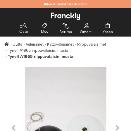
Aitoa
& laadukasta designia
Osta
Myy
Seuraa
Oma tili
Kassa
Uutta
Valaisimet
Kattovalaisimet
Riippuvalaisimet
Tynell A1965 riippuvalaisin, musta
Tynell A1965 riippuvalaisin, musta
Previous Slide
Next S