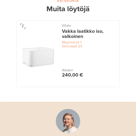
KATEGORIA
Muita löytöjä
Iittala
Vakka laatikko iso,
valkoinen
Myynnissä
1
Seuraajat
23
Alkaen
240,00 €