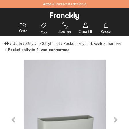
Aitoa
& laadukasta designia
Osta
Myy
Seuraa
Oma tili
Kassa
Uutta
Säilytys
Säilyttimet
Pocket säilytin 4, vaaleanharmaa
Pocket säilytin 4, vaaleanharmaa
Previous Slide
Next S