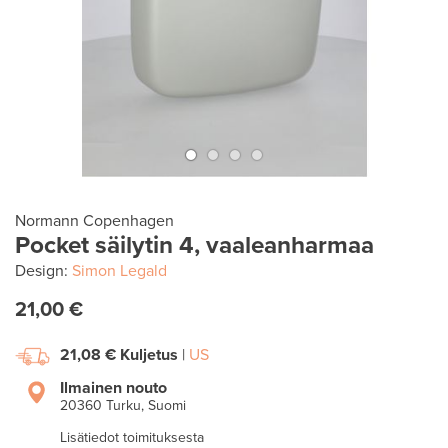
Normann Copenhagen
Pocket säilytin 4, vaaleanharmaa
Design:
Simon Legald
21,00 €
21,08 €
Kuljetus
|
US
Ilmainen nouto
20360 Turku, Suomi
Lisätiedot toimituksesta