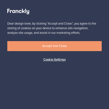
Näytä kaikki suosikit
Dear design lover, by clicking “Accept and Close”, you agree to the
storing of cookies on your device to enhance site navigation,
analyze site usage, and assist in our marketing efforts.
Haluatko inspiroitua designista?
Accept and Close
Tilaa uutiskirjeemme ja pysyt ajan tasalla!
Cookie Settings
Tilaa