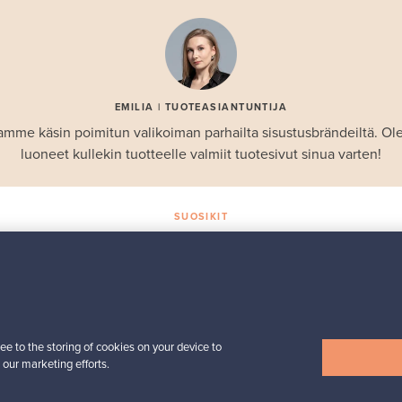
EMILIA | TUOTEASIANTUNTIJA
amme käsin poimitun valikoiman parhailta sisustusbrändeiltä. 
luoneet kullekin tuotteelle valmiit tuotesivut sinua varten!
SUOSIKIT
Valikoiman helmiä
Iittala
Birds by Toikka
 -
vuosilintu 2018 Luotsi
Myynnissä
1
ee to the storing of cookies on your device to
Seuraajat
6
 our marketing efforts.