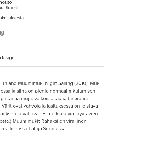
nouto
ku, Suomi
toimituksesta
 design
 Finland Muumimuki Night Sailing (2010). Muki 
ssa ja siinä on pieniä normaalin kulumisen 
intanaarmuja, valkoisia täpliä tai pieniä 
 Värit ovat vahvoja ja lasituksessa on loistava 
istauksen kuvat ovat esimerkkikuvia myytävien 
sta.) Muumimukit Rahaksi on virallinen 
rs -lisenssinhaltija Suomessa.