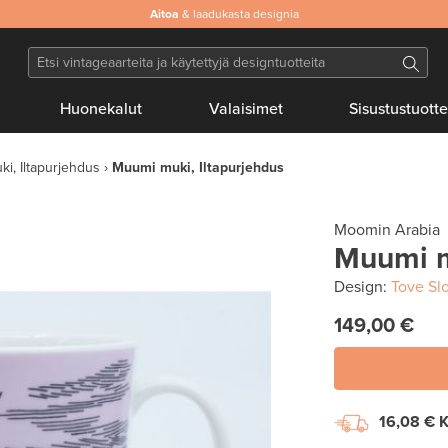
Aitoa
& laadukasta designia
Huonekalut
Valaisimet
Sisustustuotte
i, Iltapurjehdus
Muumi muki, Iltapurjehdus
Moomin Arabia
Muumi m
Design:
Tove Slo
149,00 €
16,08 €
K