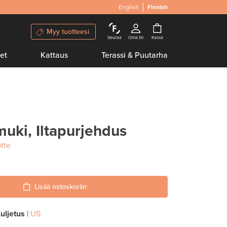
English
Finnish
Myy tuotteesi
Seuraa
Oma tili
Kassa
et
Kattaus
Terassi & Puutarha
uki, Iltapurjehdus
tte
Lisää ostoskoriin
uljetus
|
US