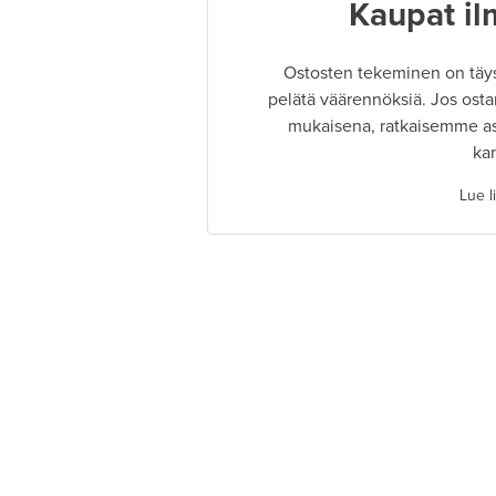
Kaupat il
Ostosten tekeminen on täysin
pelätä väärennöksiä. Jos osta
mukaisena, ratkaisemme as
ka
Lue l