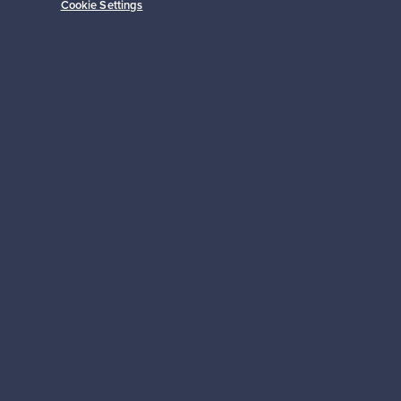
Cookie Settings
Alkaen
149,00 €
Tilaa
 tuki
Kestäviä valintoja