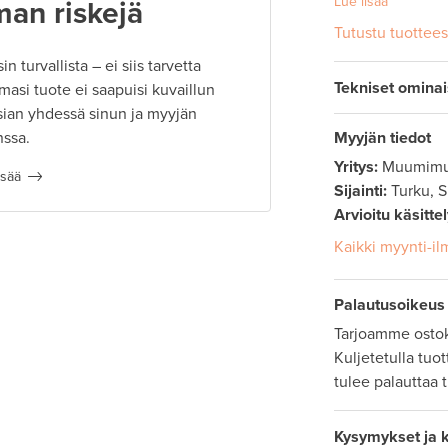
Lue lisää
man riskejä
Tutustu tuottee
 turvallista – ei siis tarvetta
Tekniset omina
masi tuote ei saapuisi kuvaillun
ian yhdessä sinun ja myyjän
nssa.
Myyjän tiedot
Yritys:
Muumimu
isää
Sijainti:
Turku, 
Arvioitu käsitte
Kaikki myynti-ilm
Palautusoikeus
Tarjoamme ostok
Kuljetetulla tuo
tulee palauttaa 
Kysymykset ja 