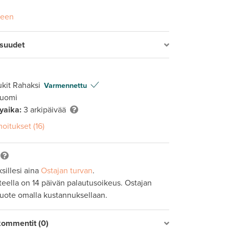
seen
isuudet
kit Rahaksi
Varmennettu
Suomi
lyaika:
3 arkipäivää
oitukset (16)
sillesi aina
Ostajan turvan
.
tteella on 14 päivän palautusoikeus. Ostajan
tuote omalla kustannuksellaan.
kommentit (0)