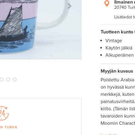
Ilmainen 
20740 Tur
Next Slide
Lisätiedot 
Tuotteen kunto
Vintage
Käytön jälkiä
Alkuperäinen
Myyjän kuvaus
Poistettu Arabia
on hyvässä kunno
merkkejä, kuten p
painatusvirheitä.
kiilto. (Tämän l
tavaroiden kunno
Moomin Characte
AN TURVA