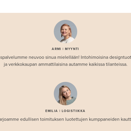
ARMI | MYYNTI
spalvelumme neuvoo sinua mielellään! Intohimoisina designtuo
ja verkkokaupan ammattilaisina autamme kaikissa tilanteissa.
EMILIA | LOGISTIIKKA
arjoamme edullisen toimituksen luotettujen kumppaneiden kautt