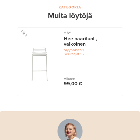
KATEGORIA
Muita löytöjä
HAY
Hee baarituoli,
valkoinen
Myynnissä
1
Seuraajat
16
Alkaen
99,00 €