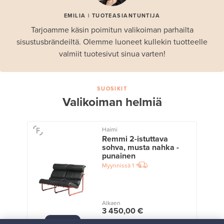
EMILIA | TUOTEASIANTUNTIJA
Tarjoamme käsin poimitun valikoiman parhailta
sisustusbrändeiltä. Olemme luoneet kullekin tuotteelle
valmiit tuotesivut sinua varten!
SUOSIKIT
Valikoiman helmiä
Haimi
Remmi 2-istuttava
sohva, musta nahka -
punainen
Myynnissä
1
Alkaen
3 450,00 €
VINTAGE