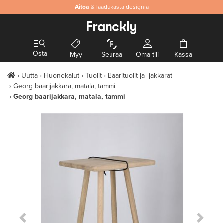
Aitoa
& laadukasta designia
Osta
Myy
Seuraa
Oma tili
Kassa
Uutta
Huonekalut
Tuolit
Baarituolit ja -jakkarat
Georg baarijakkara, matala, tammi
Georg baarijakkara, matala, tammi
Previous Slide
Next S