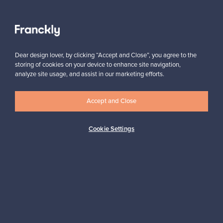
Näytä kaikki suosikit
Dear design lover, by clicking “Accept and Close”, you agree to the
storing of cookies on your device to enhance site navigation,
analyze site usage, and assist in our marketing efforts.
Accept and Close
Haluatko inspiroitua designista?
Tilaa uutiskirjeemme ja pysyt ajan tasalla!
Cookie Settings
Tilaa