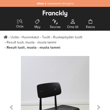
Aitoa
& laadukasta designia
Osta
Myy
Seuraa
Oma tili
Kassa
Uutta
Huonekalut
Tuolit
Ruokapöydän tuolit
Result tuoli, musta - musta tammi
Result tuoli, musta - musta tammi
Previous Slide
Next S