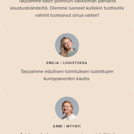
Tarjoamme käsin poimitun valikoiman parhailta
sisustusbrändeiltä. Olemme luoneet kullekin tuotteelle
valmiit tuotesivut sinua varten!
EMILIA | LOGISTIIKKA
Tarjoamme edullisen toimituksen luotettujen
kumppaneiden kautta.
ARMI | MYYNTI