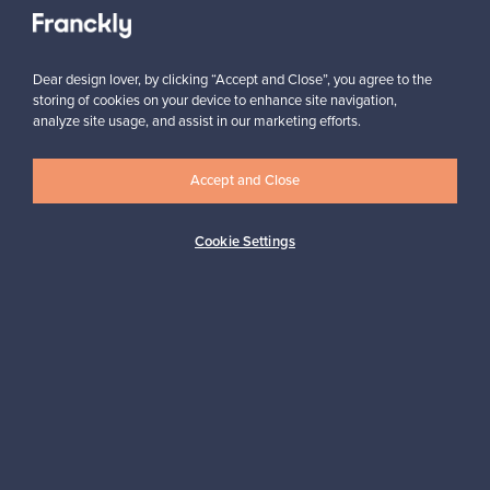
Näytä kaikki suosikit
Dear design lover, by clicking “Accept and Close”, you agree to the
storing of cookies on your device to enhance site navigation,
analyze site usage, and assist in our marketing efforts.
Haluatko inspiroitua designista?
Accept and Close
Tilaa uutiskirjeemme ja pysyt ajan tasalla!
Cookie Settings
Tilaa
Aitoa designia
Turvalliset maksut