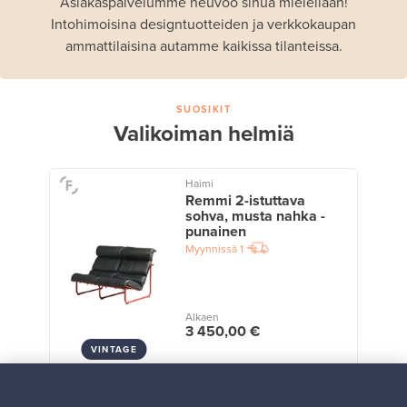
Asiakaspalvelumme neuvoo sinua mielellään!
Intohimoisina designtuotteiden ja verkkokaupan
ammattilaisina autamme kaikissa tilanteissa.
SUOSIKIT
Valikoiman helmiä
Haimi
Remmi 2-istuttava
sohva, musta nahka -
punainen
Myynnissä
1
Alkaen
3 450,00 €
VINTAGE