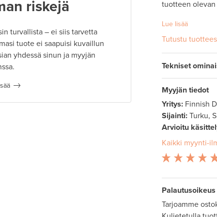
man riskejä
tuotteen olevan
Lue lisää
 turvallista – ei siis tarvetta
Tutustu tuottee
masi tuote ei saapuisi kuvaillun
ian yhdessä sinun ja myyjän
Tekniset omina
nssa.
isää
Myyjän tiedot
Yritys:
Finnish 
Sijainti:
Turku, 
Arvioitu käsitte
Kaikki myynti-il
Palautusoikeus
Tarjoamme ostok
Kuljetetulla tuo