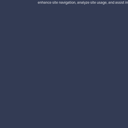
punainen
enhance site navigation, analyze site usage, and assist in
Myynnissä
1
Alkaen
3 450,00 €
VINTAGE
Haluatko inspiroitua d
Tilaa uutiskirjeemme ja 