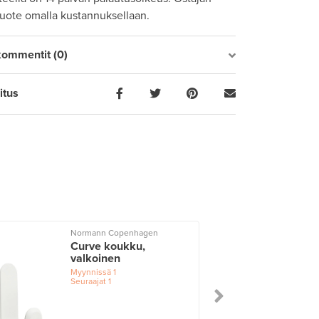
tuote omalla kustannuksellaan.
kommentit (0)
itus
Normann Copenhagen
Curve koukku,
valkoinen
Myynnissä
1
Seuraajat
1