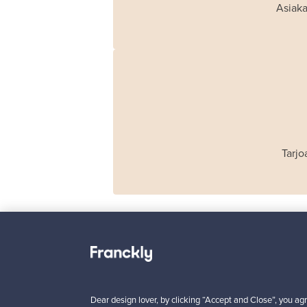
Asiaka
Tarjo
Haimi
Remmi 2-istuttava
Dear design lover, by clicking “Accept and Close”, you agr
sohva, musta nahka