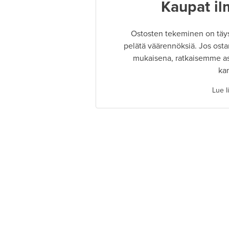
Kaupat il
Ostosten tekeminen on täysin
pelätä väärennöksiä. Jos osta
mukaisena, ratkaisemme as
ka
Lue l