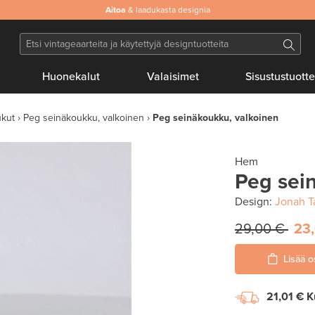
Aitoa
& laadukasta designia
Huonekalut
Valaisimet
Sisustustuotte
ukut
Peg seinäkoukku, valkoinen
Peg seinäkoukku, valkoinen
Hem
Peg sei
Design:
Jonah T
29,00 €
23
Lisää o
21,01 €
K