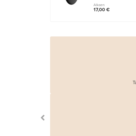
Alkaen
17,00 €
T