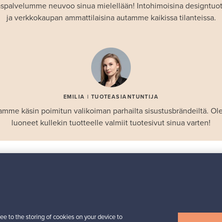
spalvelumme neuvoo sinua mielellään! Intohimoisina designtuo
ja verkkokaupan ammattilaisina autamme kaikissa tilanteissa.
EMILIA | TUOTEASIANTUNTIJA
amme käsin poimitun valikoiman parhailta sisustusbrändeiltä. 
luoneet kullekin tuotteelle valmiit tuotesivut sinua varten!
SUOSIKIT
Valikoiman helmiä
Iittala
Birds by Toikka
ee to the storing of cookies on your device to
 -
vuosilintu 2018 Luotsi