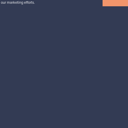
 our marketing efforts.
Myynnissä
1
Seuraajat
6
Alkaen
699,00 €
Näytä kaikki suosikit
esignista?
pysyt ajan tasalla!