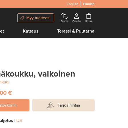
English
Finnish
Myy tuotteesi
Seuraa
Oma tili
Kassa
et
Kattaus
Terassi & Puutarha
näkoukku, valkoinen
akagi
,00 €
stoskoriin
Tarjoa hintaa
uljetus
|
US