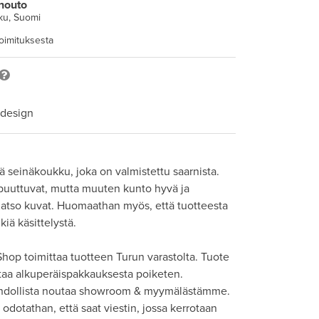
nouto
ku, Suomi
toimituksesta
 design
ä seinäkoukku, joka on valmistettu saarnista. 
uuttuvat, mutta muuten kunto hyvä ja 
. Katso kuvat. Huomaathan myös, että tuotteesta 
kiä käsittelystä. 

hop toimittaa tuotteen Turun varastolta. Tuote 
taa alkuperäispakkauksesta poiketen. 

hdollista noutaa showroom & myymälästämme. 
odotathan, että saat viestin, jossa kerrotaan 