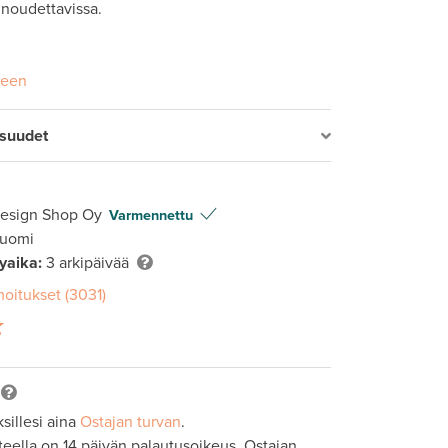
 noudettavissa.
seen
isuudet
Design Shop Oy
Varmennettu
Suomi
lyaika:
3 arkipäivää
moitukset (3031)
sillesi aina
Ostajan turvan
.
tteella on 14 päivän palautusoikeus. Ostajan