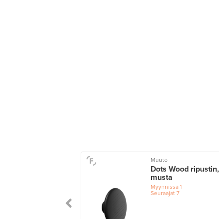
Muuto
Dots Wood ripustin,
musta
Myynnissä
1
Seuraajat
7