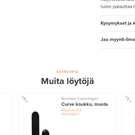
tulee palauttaa 
Kysymykset ja 
Jaa myynti-ilmo
KATEGORIA
Muita löytöjä
Normann Copenhagen
Curve koukku, musta
Myynnissä
2
Seuraajat
1