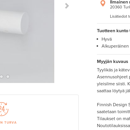
Ilmainen 
20360 Tur
Next Slide
Lisätiedot 
Tuotteen kunto
Hyvä
Alkuperäinen
Myyjän kuvaus
Tyylikäs ja kätev
Asennusohjeet p
yleisilme siisti
saattaa löytyä jäl
Finnish Design S
saatetaan toimit
Tilaukset on ma
AN TURVA
Noutotilauksissa 