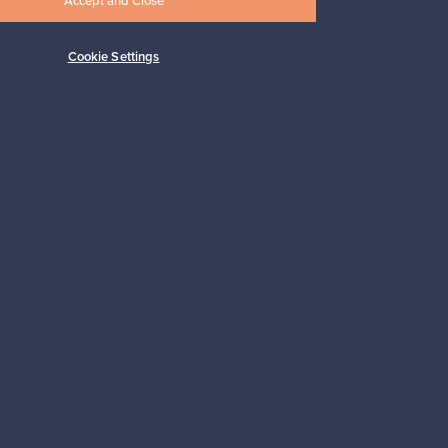
Accept and Close
Myynnissä
1
Cookie Settings
Alkaen
149,00 €
Tilaa