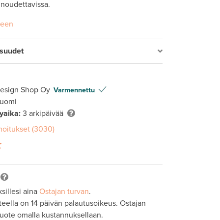
 noudettavissa.
seen
isuudet
Design Shop Oy
Varmennettu
Suomi
lyaika:
3 arkipäivää
moitukset (3030)
sillesi aina
Ostajan turvan
.
tteella on 14 päivän palautusoikeus. Ostajan
tuote omalla kustannuksellaan.