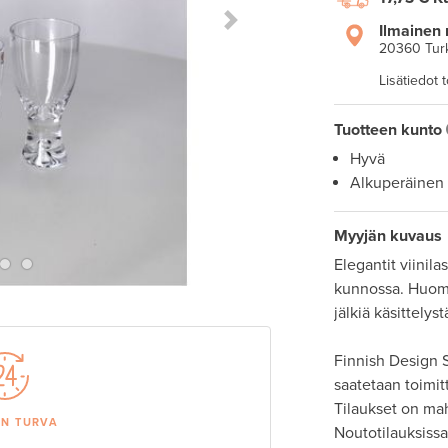
Next Slide
Ilmainen 
20360 Tur
Lisätiedot 
Tuotteen kunto
Hyvä
Alkuperäinen
Myyjän kuvaus
Elegantit viinila
kunnossa. Huomaa
jälkiä käsittelystä
Finnish Design S
saatetaan toimit
Tilaukset on ma
AN TURVA
Noutotilauksissa 