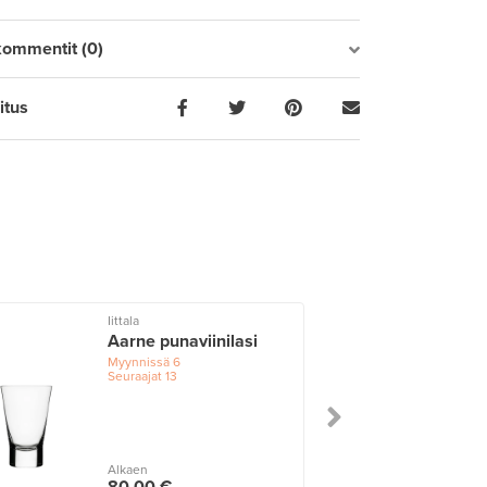
kommentit (0)
itus
Iittala
Aarne punaviinilasi
Myynnissä
6
Seuraajat
13
Alkaen