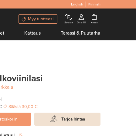
English
Finnish
Myy tuotteesi
Seuraa
Oma tili
Kassa
et
Kattaus
Terassi & Puutarha
lkoviinilasi
irkkala
l
 €
Säästä
30,00 €
stoskoriin
Tarjoa hintaa
ljetus
|
US