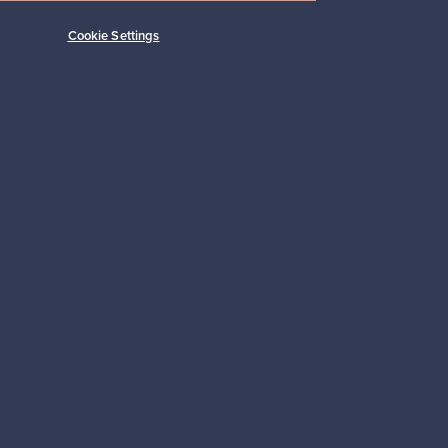
Cookie Settings
Alkaen
149,00 €
Tilaa