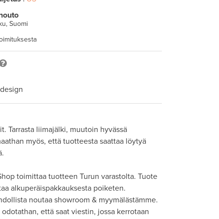
nouto
ku, Suomi
toimituksesta
 design
sit. Tarrasta liimajälki, muutoin hyvässä 
than myös, että tuotteesta saattaa löytyä 
.

hop toimittaa tuotteen Turun varastolta. Tuote 
taa alkuperäispakkauksesta poiketen. 

hdollista noutaa showroom & myymälästämme. 
odotathan, että saat viestin, jossa kerrotaan 