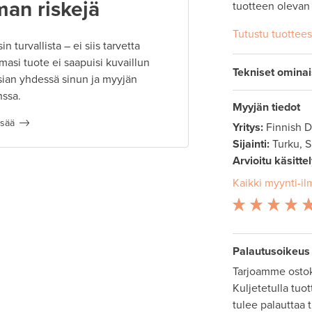
man riskejä
tuotteen olevan
Tutustu tuottee
 turvallista – ei siis tarvetta
masi tuote ei saapuisi kuvaillun
Tekniset omina
ian yhdessä sinun ja myyjän
nssa.
Myyjän tiedot
isää
Yritys:
Finnish 
Sijainti:
Turku, 
Arvioitu käsitte
Kaikki myynti-il
Palautusoikeus
Tarjoamme ostok
Kuljetetulla tuo
tulee palauttaa 