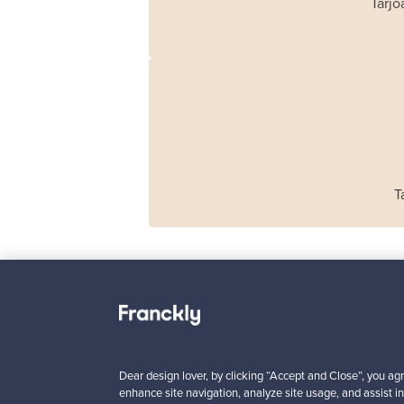
Tarjo
T
Haimi
Remmi 2-istuttava
sohva, musta nahka
Dear design lover, by clicking “Accept and Close”, you agr
punainen
enhance site navigation, analyze site usage, and assist in
Myynnissä
1