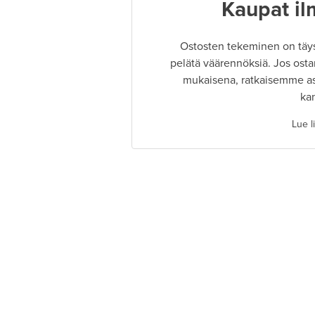
Kaupat il
Ostosten tekeminen on täysin
pelätä väärennöksiä. Jos osta
mukaisena, ratkaisemme as
ka
Lue l