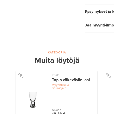
Kysymykset ja 
Jaa myynti-ilmo
KATEGORIA
Muita löytöjä
Iittala
Tapio väkeväviinilasi
Myynnissä
3
Seuraajat
1
Alkaen