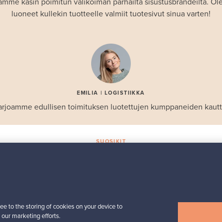
amme käsin poimitun valikoiman parhailta sisustusbrändeiltä. 
luoneet kullekin tuotteelle valmiit tuotesivut sinua varten!
EMILIA | LOGISTIIKKA
arjoamme edullisen toimituksen luotettujen kumppaneiden kautt
SUOSIKIT
Valikoiman helmiä
Iittala
Birds by Toikka
 -
vuosilintu 2018 Luotsi
ee to the storing of cookies on your device to
Myynnissä
1
 our marketing efforts.
Seuraajat
6