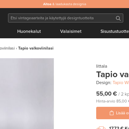
Aitoa
& laadukasta designia
Huonekalut
Valaisimet
Sisustustuotte
oviinilasi
Tapio valkoviinilasi
Iittala
Tapio va
Design:
Tapio W
55,00 €
/ 2 kp
Hinta-arvio
85,00
Lisää o
17,73 €
Ku