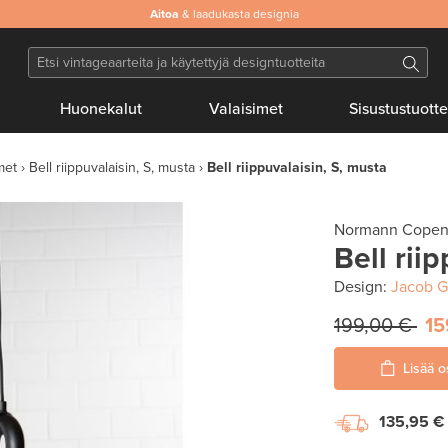
Aitoa
& laadukasta designia
Huonekalut
Valaisimet
Sisustustuotte
met
Bell riippuvalaisin, S, musta
Bell riippuvalaisin, S, musta
Normann Cope
Bell rii
Design:
Jacob G
199,00 €
15
Lisää o
135,95 €