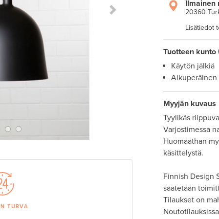
Ilmainen 
20360 Tur
Next Slide
Lisätiedot 
Tuotteen kunto
Käytön jälkiä
Alkuperäinen
Myyjän kuvaus
Tyylikäs riippuva
Varjostimessa naa
Huomaathan myös,
käsittelystä. 

Finnish Design S
saatetaan toimit
Tilaukset on ma
AN TURVA
Noutotilauksissa 