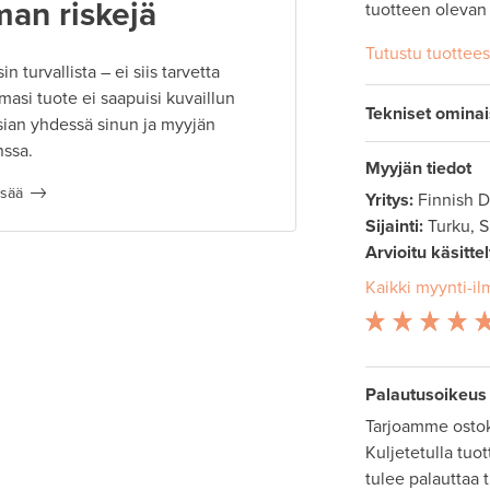
man riskejä
tuotteen olevan
Tutustu tuottee
 turvallista – ei siis tarvetta
masi tuote ei saapuisi kuvaillun
Tekniset omina
ian yhdessä sinun ja myyjän
nssa.
Myyjän tiedot
isää
Yritys:
Finnish 
Sijainti:
Turku, 
Arvioitu käsitte
Kaikki myynti-il
Palautusoikeus
Tarjoamme ostok
Kuljetetulla tuo
tulee palauttaa 