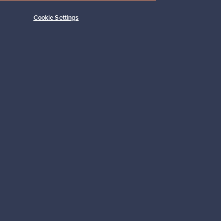
Cookie Settings
Alkaen
149,00 €
Tilaa