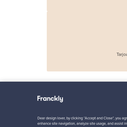
Tarjo
Haimi
Remmi 2-istuttava
sohva, musta nahka
Dear design lover, by clicking “Accept and Close”, you agr
punainen
enhance site navigation, analyze site usage, and assist in
Myynnissä
1