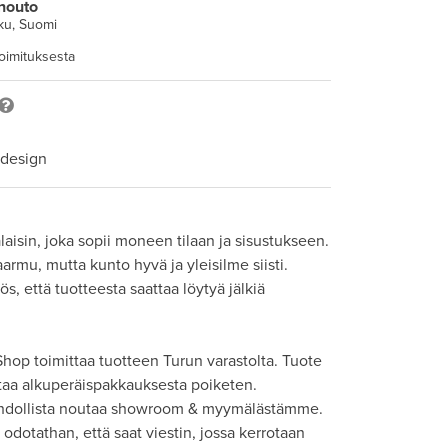
nouto
ku, Suomi
toimituksesta
 design
laisin, joka sopii moneen tilaan ja sisustukseen. 
rmu, mutta kunto hyvä ja yleisilme siisti. 
 että tuotteesta saattaa löytyä jälkiä 
hop toimittaa tuotteen Turun varastolta. Tuote 
taa alkuperäispakkauksesta poiketen. 

hdollista noutaa showroom & myymälästämme. 
odotathan, että saat viestin, jossa kerrotaan 