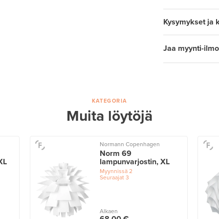
Kysymykset ja 
Jaa myynti-ilmo
KATEGORIA
Muita löytöjä
Normann Copenhagen
Norm 69
XL
lampunvarjostin, XL
Myynnissä
2
Seuraajat
3
Alkaen