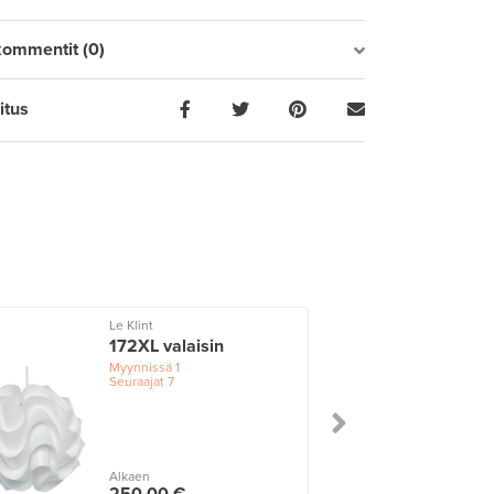
kommentit (0)
itus
Le Klint
172XL valaisin
Myynnissä
1
Seuraajat
7
Alkaen