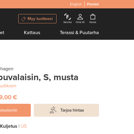
English
Finnish
Myy tuotteesi
Seuraa
Oma tili
Kassa
et
Kattaus
Terassi & Puutarha
nhagen
ppuvalaisin, S, musta
udiksen
9,00 €
stoskoriin
Tarjoa hintaa
Kuljetus
|
US