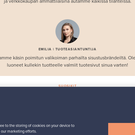
ja verkkokaupan ammattilaisina autamme kaikissa tilanteissa.
EMILIA | TUOTEASIANTUNTIJA
amme käsin poimitun valikoiman parhailta sisustusbrändeiltä. 
luoneet kullekin tuotteelle valmiit tuotesivut sinua varten!
SUOSIKIT
Valikoiman helmiä
Iittala
Birds by Toikka
 -
vuosilintu 2018 Luotsi
ee to the storing of cookies on your device to
Myynnissä
1
 our marketing efforts.
Seuraajat
6