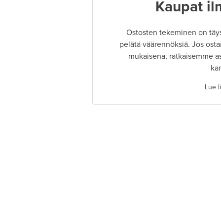
Kaupat il
Ostosten tekeminen on täysin
pelätä väärennöksiä. Jos osta
mukaisena, ratkaisemme as
ka
Lue l