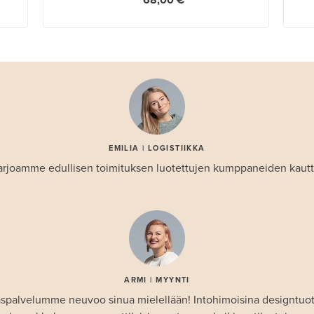
68,00 €
EMILIA | LOGISTIIKKA
arjoamme edullisen toimituksen luotettujen kumppaneiden kautt
ARMI | MYYNTI
spalvelumme neuvoo sinua mielellään! Intohimoisina designtuo