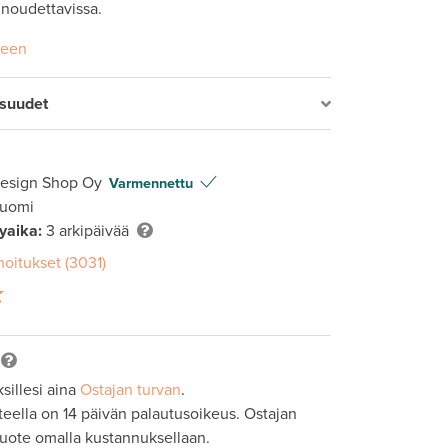
 noudettavissa.
seen
isuudet
Design Shop Oy
Varmennettu
Suomi
lyaika:
3 arkipäivää
moitukset (3031)
sillesi aina
Ostajan turvan
.
tteella on 14 päivän palautusoikeus. Ostajan
tuote omalla kustannuksellaan.