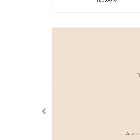
125,00 €
T
Asiaka