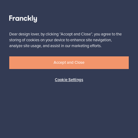
Näytä kaikki suosikit
Dear design lover, by clicking “Accept and Close”, you agree to the
storing of cookies on your device to enhance site navigation,
analyze site usage, and assist in our marketing efforts.
Accept and Close
Haluatko inspiroitua designista?
Tilaa uutiskirjeemme ja pysyt ajan tasalla!
Cookie Settings
Tilaa