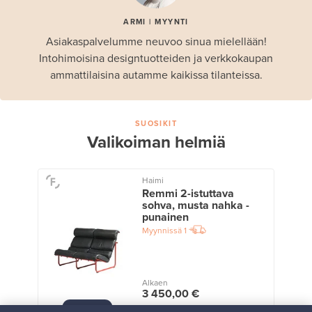
ARMI | MYYNTI
Asiakaspalvelumme neuvoo sinua mielellään!
Intohimoisina designtuotteiden ja verkkokaupan
ammattilaisina autamme kaikissa tilanteissa.
SUOSIKIT
Valikoiman helmiä
Haimi
Remmi 2-istuttava
sohva, musta nahka -
punainen
Myynnissä
1
Alkaen
3 450,00 €
VINTAGE