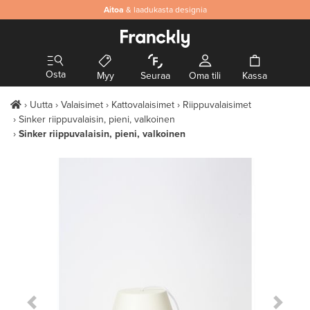
Aitoa
& laadukasta designia
Osta
Myy
Seuraa
Oma tili
Kassa
Uutta
Valaisimet
Kattovalaisimet
Riippuvalaisimet
Sinker riippuvalaisin, pieni, valkoinen
Sinker riippuvalaisin, pieni, valkoinen
Previous Slide
Next S