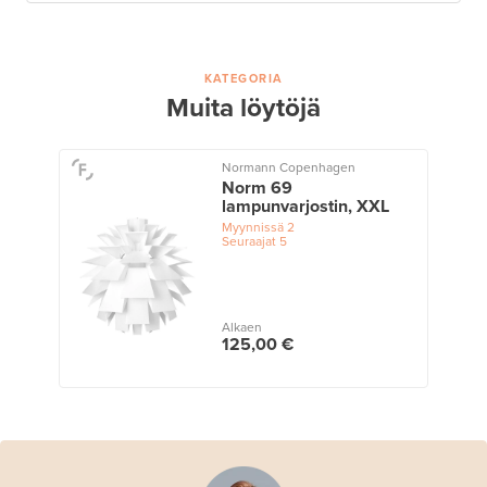
KATEGORIA
Muita löytöjä
Normann Copenhagen
Norm 69
lampunvarjostin, XXL
Myynnissä
2
Seuraajat
5
Alkaen
125,00 €