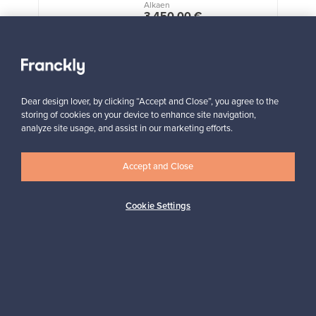
Alkaen
3 450,00 €
VINTAGE
Näytä kaikki suosikit
Dear design lover, by clicking “Accept and Close”, you agree to the
storing of cookies on your device to enhance site navigation,
analyze site usage, and assist in our marketing efforts.
Accept and Close
Haluatko inspiroitua designista?
Tilaa uutiskirjeemme ja pysyt ajan tasalla!
Cookie Settings
Tilaa