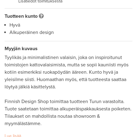
Lisätiedot toimituksesta
Tuotteen kunto
Hyvä
Alkuperäinen design
Myyjän kuvaus
Tyylikäs ja minimalistinen valaisin, joka on inspiroitunut 
toimistojen kattovalaisimista, mutta se sopii kauniisti myös 
kotiin esimerkiksi ruokapöydän ääreen. Kunto hyvä ja 
yleisilme siisti. Huomaathan myös, että tuotteesta saattaa 
löytyä jälkiä käsittelystä. 

Finnish Design Shop toimittaa tuotteen Turun varastolta. 
Tuote saatetaan toimittaa alkuperäispakkauksesta poiketen. 

Tilaukset on mahdollista noutaa showroom & 
myymälästämme.
Lue lisää