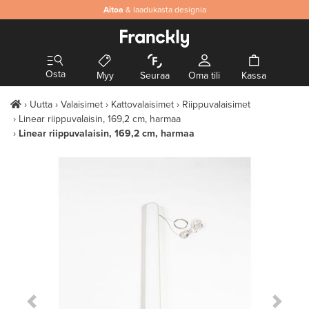
Aitoa
& laadukasta designia
Osta
Myy
Seuraa
Oma tili
Kassa
Uutta
Valaisimet
Kattovalaisimet
Riippuvalaisimet
Linear riippuvalaisin, 169,2 cm, harmaa
Linear riippuvalaisin, 169,2 cm, harmaa
Previous Slide
Next S