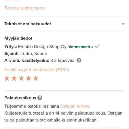
Tutustu tuotteeseen
Tekniset ominaisuudet
Myyjän tiedot
Yritys:
Finnish Design Shop Oy
Varmennettu
Sijainti:
Turku, Suomi
Arvioitu käsittelyaika:
3 arkipäivää
Kaikki myynti-ilmoitukset (3032)
Palautusoikeus
Tarjoamme ostoksillesi aina
Ostajan turvan
.
Kuljetetulla tuotteella on 14 päivän palautusoikeus. Ostajan
tulee palauttaa tuote omalla kustannuksellaan.