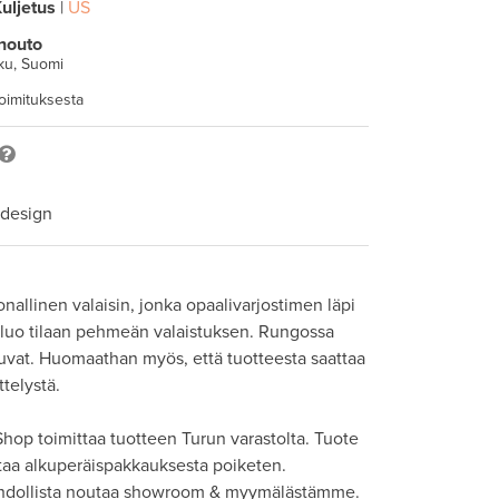
uljetus
|
US
nouto
ku, Suomi
toimituksesta
 design
nallinen valaisin, jonka opaalivarjostimen läpi 
 luo tilaan pehmeän valaistuksen. Rungossa 
uvat. Huomaathan myös, että tuotteesta saattaa 
telystä. 

hop toimittaa tuotteen Turun varastolta. Tuote 
taa alkuperäispakkauksesta poiketen. 

hdollista noutaa showroom & myymälästämme. 