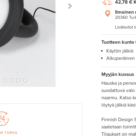
42,78 €
K
Next Slide
Ilmainen 
20360 Tur
Lisätiedot 
Tuotteen kunto
Käytön jälkiä
Alkuperäinen
Myyjän kuvaus
Hauska ja persoo
suodattuva valo
naarmu. Katso k
löytyä jälkiä käsit
Finnish Design S
saatetaan toimit
AN TURVA
Tilaukset on ma