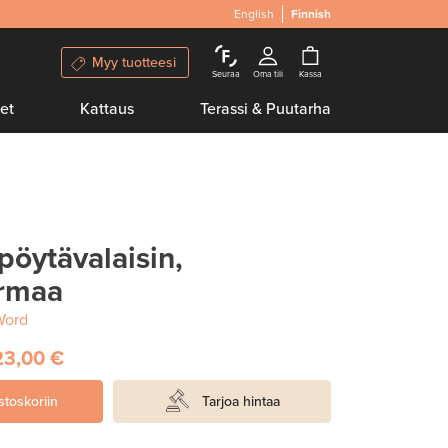
English
Finnish
Myy tuotteesi
Seuraa
Oma tili
Kassa
et
Kattaus
Terassi & Puutarha
pöytävalaisin,
armaa
Word
23,00 €
stoskoriin
Tarjoa hintaa