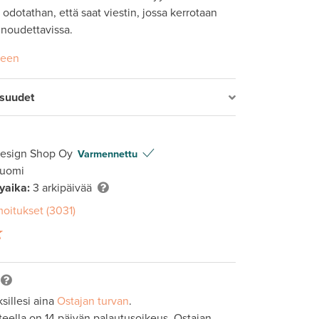
odotathan, että saat viestin, jossa kerrotaan 
 noudettavissa.
seen
isuudet
Design Shop Oy
Varmennettu
Suomi
lyaika:
3 arkipäivää
moitukset (3031)
sillesi aina
Ostajan turvan
.
tteella on 14 päivän palautusoikeus. Ostajan