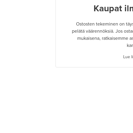
Kaupat il
Ostosten tekeminen on täysin
pelätä väärennöksiä. Jos osta
mukaisena, ratkaisemme as
ka
Lue l