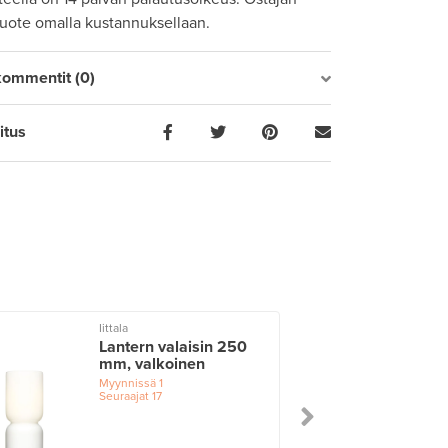
tuote omalla kustannuksellaan.
kommentit (0)
itus
Iittala
Lantern valaisin 250
mm, valkoinen
Myynnissä
1
Seuraajat
17