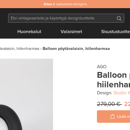
Aitoa
& laadukasta designia
Huonekalut
Valaisimet
Sisustustuotte
ävalaisin, hiilenharmaa
Balloon pöytävalaisin, hiilenharmaa
AGO
Balloon 
hiilenh
Design:
Studio 
279,00 €
2
Lisää o