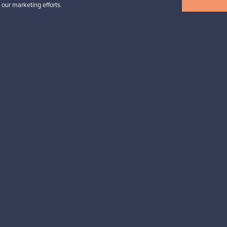
 our marketing efforts.
Myynnissä
1
Seuraajat
6
Alkaen
699,00 €
Näytä kaikki suosikit
esignista?
pysyt ajan tasalla!