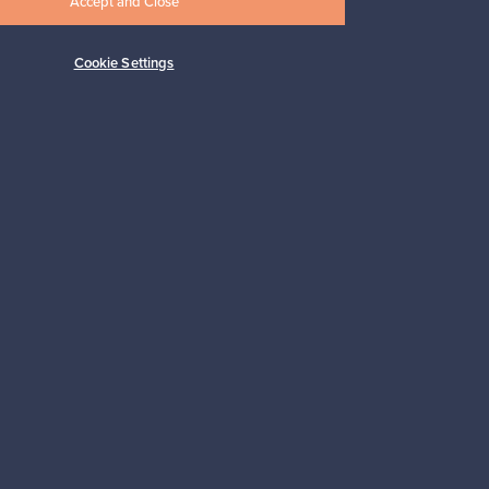
Accept and Close
Myynnissä
1
Cookie Settings
Alkaen
149,00 €
Tilaa