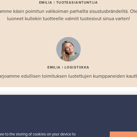
EMILIA | TUOTEASIANTUNTIJA
amme käsin poimitun valikoiman parhailta sisustusbrändeiltä. 
luoneet kullekin tuotteelle valmiit tuotesivut sinua varten!
EMILIA | LOGISTIIKKA
arjoamme edullisen toimituksen luotettujen kumppaneiden kautt
SUOSIKIT
Valikoiman helmiä
Iittala
Birds by Toikka
ee to the storing of cookies on your device to
 -
vuosilintu 2018 Luotsi