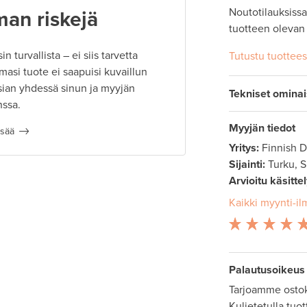
Noutotilauksissa 
man riskejä
tuotteen olevan
 turvallista – ei siis tarvetta
Tutustu tuottee
masi tuote ei saapuisi kuvaillun
ian yhdessä sinun ja myyjän
Tekniset omina
nssa.
Myyjän tiedot
isää
Yritys:
Finnish 
Sijainti:
Turku, 
Arvioitu käsitte
Kaikki myynti-il
Palautusoikeus
Tarjoamme ostok
Kuljetetulla tuo