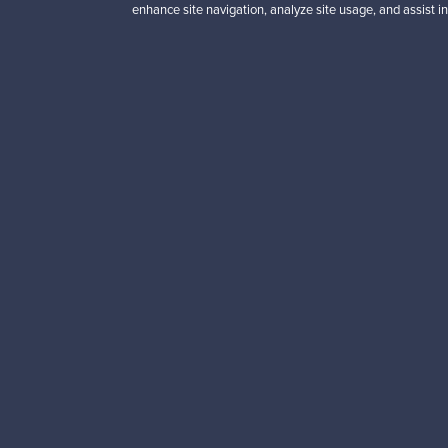
enhance site navigation, analyze site usage, and assist in
punainen
Myynnissä
1
Alkaen
3 450,00 €
VINTAGE
Haluatko inspiroitua d
Tilaa uutiskirjeemme ja 