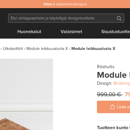
Aitoa
& laadukasta designia
Huonekalut
Valaisimet
Sisustustuotte
Ulkokeittiöt
Module leikkuualusta X
Module leikkuualusta X
Röshults
Module 
Design:
Broberg
999,00 €
7
Lisää o
Tuotteen kunto