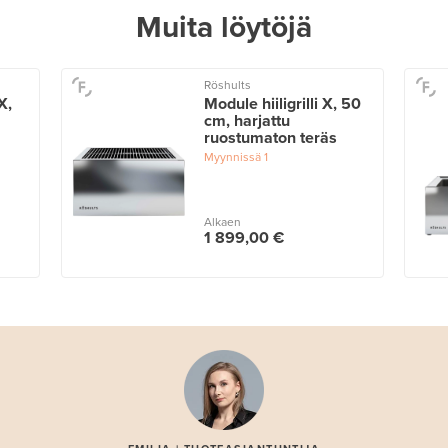
Muita löytöjä
Röshults
X,
Module hiiligrilli X, 50
cm, harjattu
ruostumaton teräs
Myynnissä
1
Alkaen
1 899,00 €