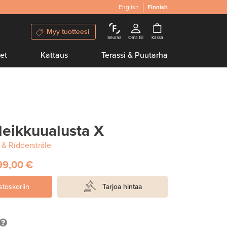
English
Finnish
Myy tuotteesi
Seuraa
Oma tili
Kassa
et
Kattaus
Terassi & Puutarha
leikkuualusta X
 & Ridderstråle
99,00 €
stoskoriin
Tarjoa hintaa