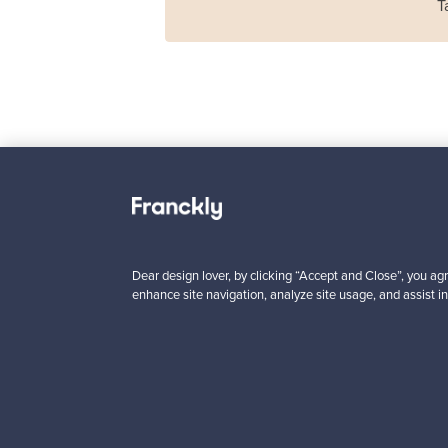
T
Haimi
Remmi 2-istuttava
sohva, musta nahka
punainen
Myynnissä
1
Dear design lover, by clicking “Accept and Close”, you agr
enhance site navigation, analyze site usage, and assist in
Alkaen
3 450,00 €
VINTAGE