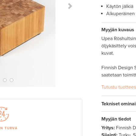
Käytön jälkiä
Next Slide
Alkuperäinen
Myyjän kuvaus
Upea Röshultsin l
öljykäsittely vois
kuvat. 

Finnish Design S
saatetaan toimit
Tutustu tuottee
Tekniset omina
Myyjän tiedot
Yritys:
Finnish 
AN TURVA
Sijainti:
Turku, 