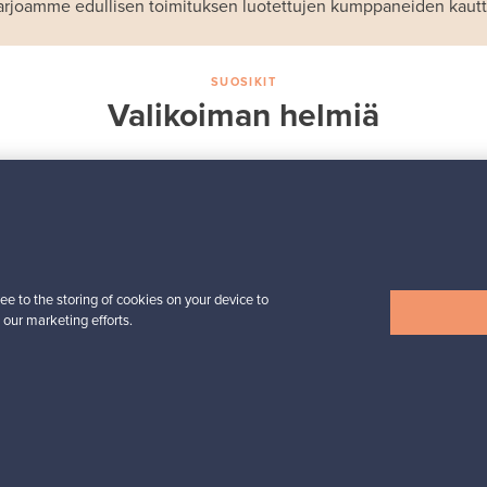
arjoamme edullisen toimituksen luotettujen kumppaneiden kautt
SUOSIKIT
Valikoiman helmiä
Iittala
Birds by Toikka
 -
vuosilintu 2018 Luotsi
Myynnissä
1
Seuraajat
6
ee to the storing of cookies on your device to
 our marketing efforts.
Alkaen
699,00 €
Näytä kaikki suosikit