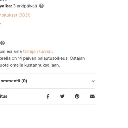
lyaika:
3 arkipäivää
moitukset (3031)
sillesi aina
Ostajan turvan
.
tteella on 14 päivän palautusoikeus. Ostajan
tuote omalla kustannuksellaan.
kommentit (0)
itus