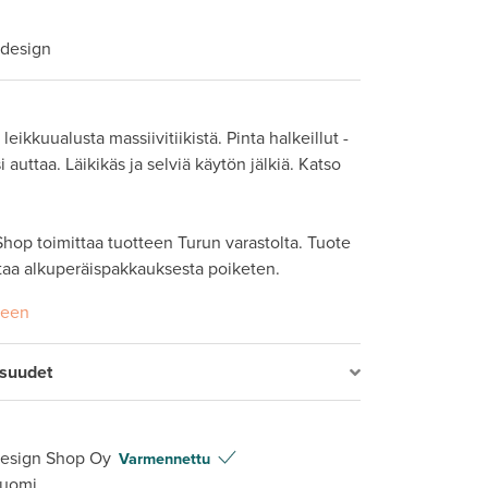
 design
eikkuualusta massiivitiikistä. Pinta halkeillut - 
i auttaa. Läikikäs ja selviä käytön jälkiä. Katso 
hop toimittaa tuotteen Turun varastolta. Tuote 
taa alkuperäispakkauksesta poiketen. 
seen
isuudet
Design Shop Oy
Varmennettu
Suomi