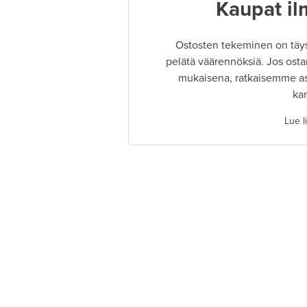
Kaupat il
Ostosten tekeminen on täysin
pelätä väärennöksiä. Jos osta
mukaisena, ratkaisemme as
ka
Lue l