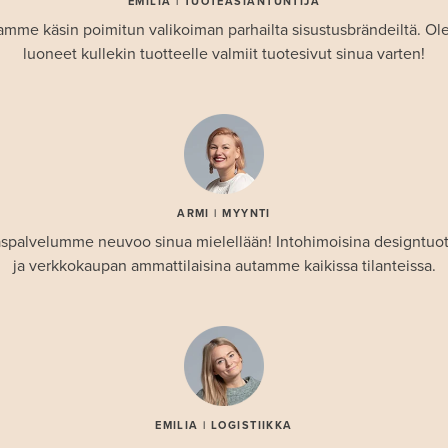
EMILIA | TUOTEASIANTUNTIJA
amme käsin poimitun valikoiman parhailta sisustusbrändeiltä. 
luoneet kullekin tuotteelle valmiit tuotesivut sinua varten!
ARMI | MYYNTI
spalvelumme neuvoo sinua mielellään! Intohimoisina designtuo
ja verkkokaupan ammattilaisina autamme kaikissa tilanteissa.
EMILIA | LOGISTIIKKA