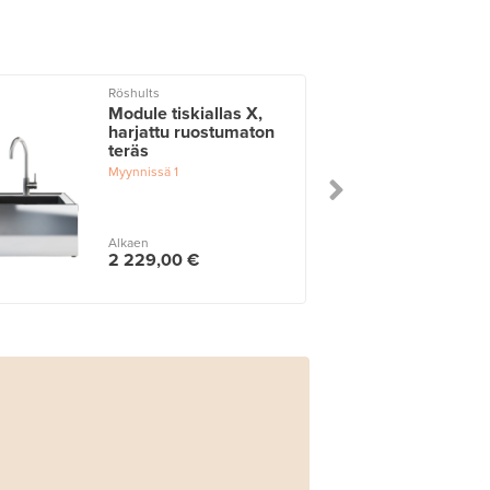
Röshults
Module tiskiallas X,
harjattu ruostumaton
teräs
Myynnissä
1
Alkaen
2 229,00 €