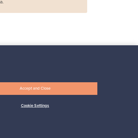
a.
Iittala
Iittala X Issey Miyake
maljakko, vihreä
Myynnissä
1
Accept and Close
Alkaen
149,00 €
Cookie Settings