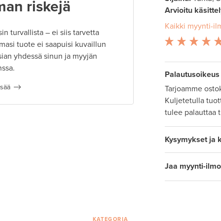
man riskejä
Arvioitu käsitte
Kaikki myynti-il
 turvallista – ei siis tarvetta
masi tuote ei saapuisi kuvaillun
ian yhdessä sinun ja myyjän
nssa.
Palautusoikeus
isää
Tarjoamme ostok
Kuljetetulla tuo
tulee palauttaa 
Kysymykset ja 
Jaa myynti-ilmo
KATEGORIA