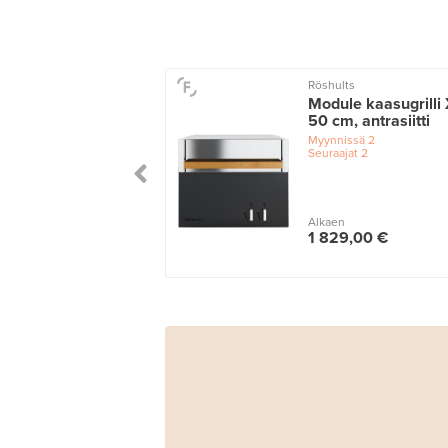
Röshults
Module kaasugrilli 
50 cm, antrasiitti
Myynnissä
2
Seuraajat
2
Alkaen
1 829,00 €