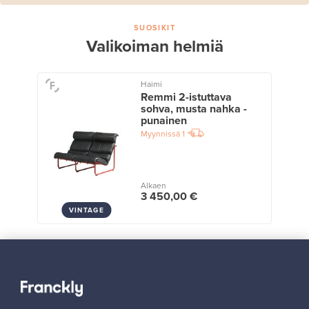
SUOSIKIT
Valikoiman helmiä
Haimi
Remmi 2-istuttava
sohva, musta nahka -
punainen
Myynnissä
1
Alkaen
3 450,00 €
VINTAGE
Näytä kaikki suosikit