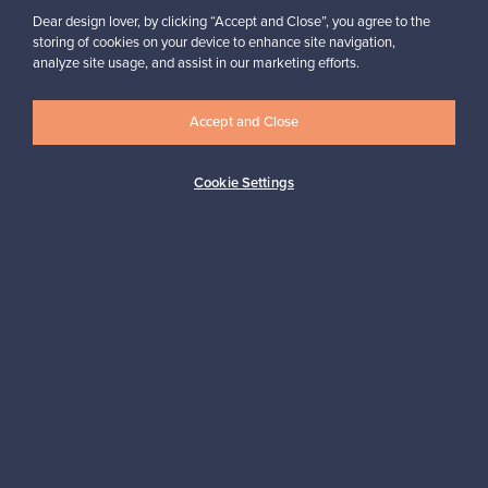
Dear design lover, by clicking “Accept and Close”, you agree to the
storing of cookies on your device to enhance site navigation,
analyze site usage, and assist in our marketing efforts.
Haluatko inspiroitua designista?
Tilaa uutiskirjeemme ja pysyt ajan tasalla!
Accept and Close
Cookie Settings
Tilaa
Aitoa designia
Turvalliset maksut