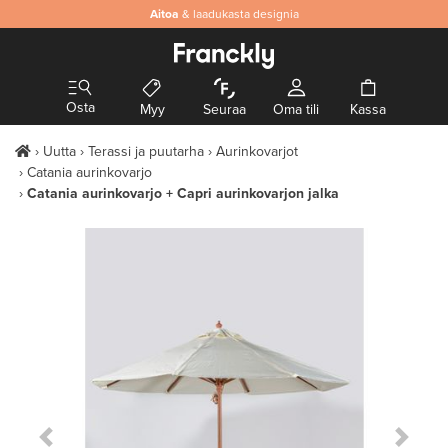
Aitoa
& laadukasta designia
Osta
Myy
Seuraa
Oma tili
Kassa
Uutta
Terassi ja puutarha
Aurinkovarjot
Catania aurinkovarjo
Catania aurinkovarjo + Capri aurinkovarjon jalka
Previous Slide
Next S