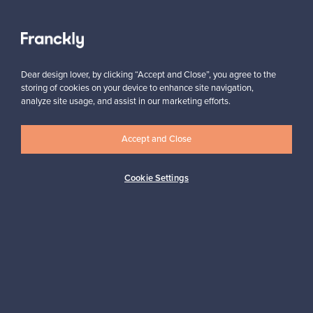
Näytä kaikki suosikit
Dear design lover, by clicking “Accept and Close”, you agree to the
storing of cookies on your device to enhance site navigation,
analyze site usage, and assist in our marketing efforts.
Accept and Close
Haluatko inspiroitua designista?
Tilaa uutiskirjeemme ja pysyt ajan tasalla!
Cookie Settings
Tilaa