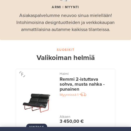
ARMI | MYYNTI
Asiakaspalvelumme neuvoo sinua mielellään!
Intohimoisina designtuotteiden ja verkkokaupan
ammattilaisina autamme kaikissa tilanteissa.
SUOSIKIT
Valikoiman helmiä
Haimi
Remmi 2-istuttava
sohva, musta nahka -
punainen
Myynnissä
1
Alkaen
3 450,00 €
VINTAGE