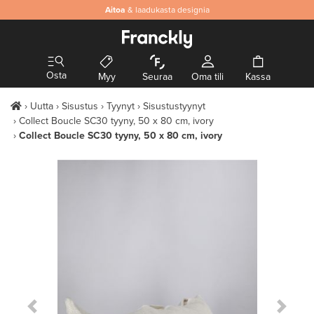
Aitoa
& laadukasta designia
Osta
Myy
Seuraa
Oma tili
Kassa
Uutta
Sisustus
Tyynyt
Sisustustyynyt
Collect Boucle SC30 tyyny, 50 x 80 cm, ivory
Collect Boucle SC30 tyyny, 50 x 80 cm, ivory
Previous Slide
Next S