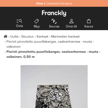
Aitoa
& laadukasta designia
Osta
Myy
Seuraa
Oma tili
Kassa
Uutta
Sisustus
Kankaat
Marimekko kankaat
Floristi pinnoitettu puuvillakangas, vaaleanharmaa - musta -
valkoinen
Floristi pinnoitettu puuvillakangas, vaaleanharmaa - musta -
valkoinen, 0,50 m