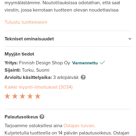
myymälästämme. Noutotilauksissa odotathan, että saat 
viestin, jossa kerrotaan tuotteen olevan noudettavissa
Tutustu tuotteeseen
Tekniset ominaisuudet
Myyjän tiedot
Yritys:
Finnish Design Shop Oy
Varmennettu
Sijainti:
Turku, Suomi
Arvioitu käsittelyaika:
3 arkipäivää
Kaikki myynti-ilmoitukset (3034)
Palautusoikeus
Tarjoamme ostoksillesi aina
Ostajan turvan
.
Kuljetetulla tuotteella on 14 päivän palautusoikeus. Ostajan