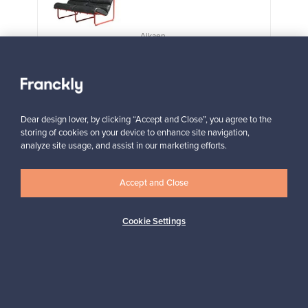
Alkaen
3 450,00 €
VINTAGE
Näytä kaikki suosikit
Dear design lover, by clicking “Accept and Close”, you agree to the
storing of cookies on your device to enhance site navigation,
analyze site usage, and assist in our marketing efforts.
Accept and Close
Haluatko inspiroitua designista?
Cookie Settings
Tilaa uutiskirjeemme ja pysyt ajan tasalla!
Tilaa