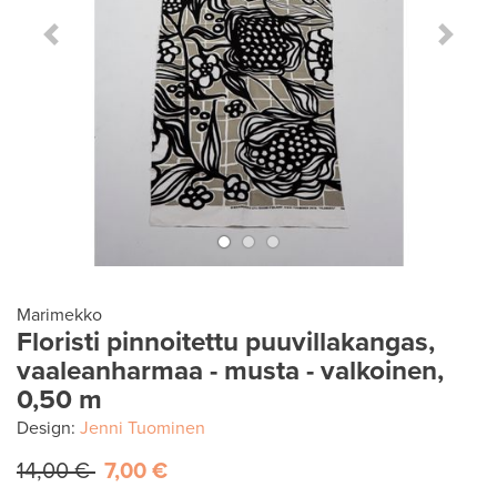
Previous Slide
Next S
Marimekko
Floristi pinnoitettu puuvillakangas,
vaaleanharmaa - musta - valkoinen,
0,50 m
Design:
Jenni Tuominen
14,00 €
7,00 €