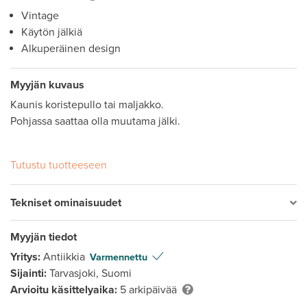
Vintage
Käytön jälkiä
Alkuperäinen design
Myyjän kuvaus
Kaunis koristepullo tai maljakko.

Pohjassa saattaa olla muutama jälki.

Tutustu tuotteeseen
Tekniset ominaisuudet
Myyjän tiedot
Yritys:
Antiikkia
Varmennettu
Sijainti:
Tarvasjoki, Suomi
Arvioitu käsittelyaika:
5 arkipäivää