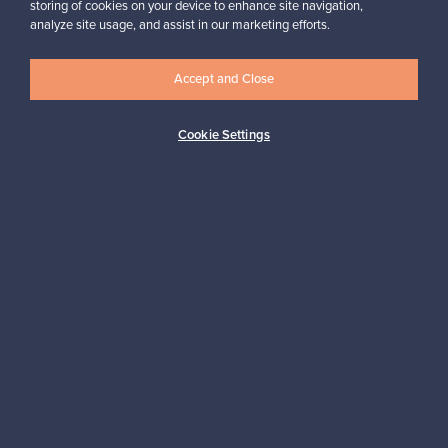
storing of cookies on your device to enhance site navigation,
Haluatko inspiroitua designista?
analyze site usage, and assist in our marketing efforts.
Tilaa uutiskirjeemme ja pysyt ajan tasalla!
Accept and Close
Cookie Settings
Tilaa
Aitoa designia
Turvalliset maksut
Ostajan turva
Asiakaspalvelun tuki