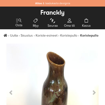
Aitoa
& laadukasta designia
Osta
Myy
Seuraa
Oma tili
Kassa
Uutta
Sisustus
Koriste-esineet
Koristepullo
Koristepullo
Previous Slide
Next S