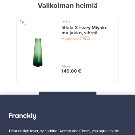
Valikoiman helmiä
Iittala
Iittala X Issey Miyake
maljakko, vihreä
Myynnissä
2
Alkaen
149,00 €
Näytä kaikki suosikit
Dear design lover, by clicking “Accept and Close”, you agree to the