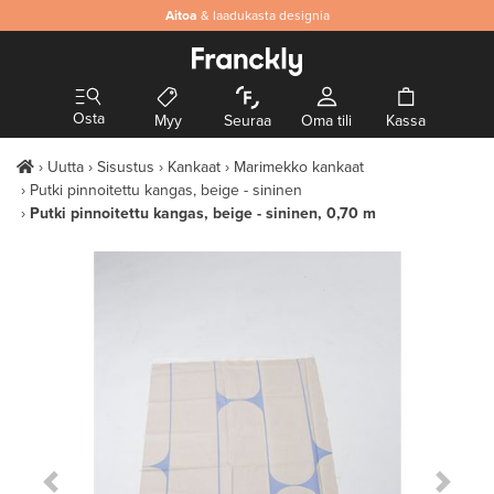
Aitoa
& laadukasta designia
Osta
Myy
Seuraa
Oma tili
Kassa
Uutta
Sisustus
Kankaat
Marimekko kankaat
Putki pinnoitettu kangas, beige - sininen
Putki pinnoitettu kangas, beige - sininen, 0,70 m
Previous Slide
Next S