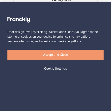
3 450,00 €
VINTAGE
Näytä kaikki suosikit
Dear design lover, by clicking “Accept and Close”, you agree to the
storing of cookies on your device to enhance site navigation,
analyze site usage, and assist in our marketing efforts.
Accept and Close
Haluatko inspiroitua designista?
Tilaa uutiskirjeemme ja pysyt ajan tasalla!
Cookie Settings
Tilaa