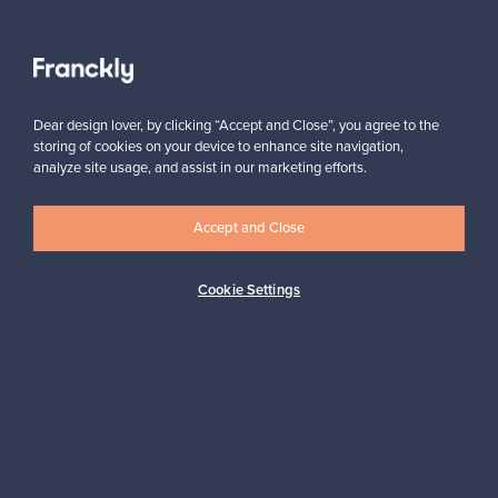
Näytä kaikki suosikit
Dear design lover, by clicking “Accept and Close”, you agree to the
storing of cookies on your device to enhance site navigation,
analyze site usage, and assist in our marketing efforts.
Accept and Close
Haluatko inspiroitua designista?
Tilaa uutiskirjeemme ja pysyt ajan tasalla!
Cookie Settings
Tilaa