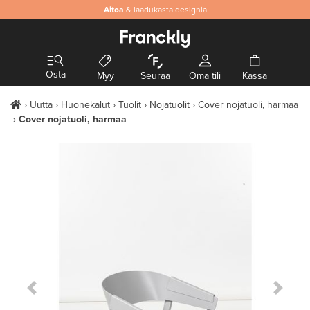
Aitoa
& laadukasta designia
Osta
Myy
Seuraa
Oma tili
Kassa
Uutta
Huonekalut
Tuolit
Nojatuolit
Cover nojatuoli, harmaa
Cover nojatuoli, harmaa
Previous Slide
Next S