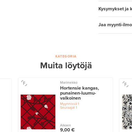
Kysymykset ja 
Jaa myynti-ilmo
KATEGORIA
Muita löytöjä
Marimekko
Hortensie kangas,
punainen-luumu-
valkoinen
Myynnissä
1
Seuraajat
1
Alkaen
9,00 €