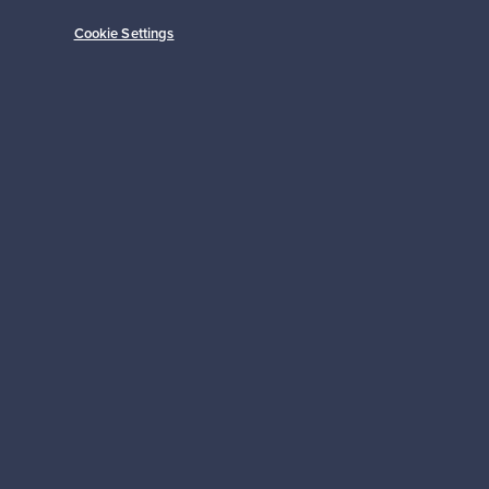
Cookie Settings
Alkaen
149,00 €
Tilaa