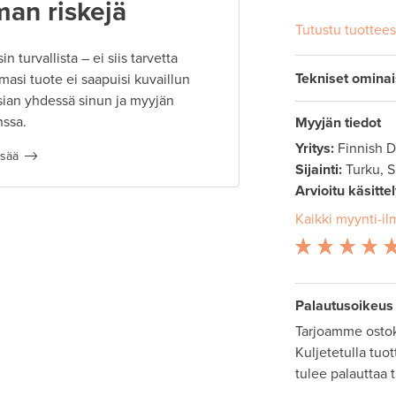
man riskejä
Tutustu tuottee
 turvallista – ei siis tarvetta
Tekniset omina
masi tuote ei saapuisi kuvaillun
ian yhdessä sinun ja myyjän
nssa.
Myyjän tiedot
Yritys:
Finnish 
isää
Sijainti:
Turku, 
Arvioitu käsitte
Kaikki myynti-il
Palautusoikeus
Tarjoamme ostok
Kuljetetulla tuo
tulee palauttaa 