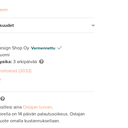
seen
isuudet
Design Shop Oy
Varmennettu
Suomi
lyaika:
3 arkipäivää
moitukset (3032)
sillesi aina
Ostajan turvan
.
tteella on 14 päivän palautusoikeus. Ostajan
tuote omalla kustannuksellaan.