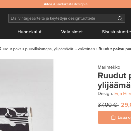
Aitoa
& laadukasta designia
Huonekalut
Valaisimet
Sisustustuotte
Ruudut paksu puuvillakangas, ylijäämäväri - valkoinen
Ruudut paksu puu
Marimekko
Ruudut 
ylijäämä
Design:
Erja Hirv
37,00 €
29,
Lisää o