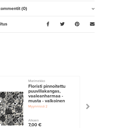
kommentit (0)
itus
Marimekko
Floristi pinnoitettu
puuvillakangas,
vaaleanharmaa -
musta - valkoinen
Myynnissä
2
Alkaen
7,00 €