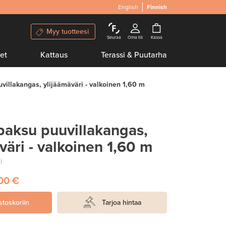
English
Finnish
Myy tuotteesi
Seuraa
Oma tili
Kassa
et
Kattaus
Terassi & Puutarha
villakangas, ylijäämäväri - valkoinen 1,60 m
paksu puuvillakangas,
väri - valkoinen 1,60 m
i
00 €
stoskoriin
Tarjoa hintaa