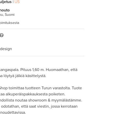
uljetus
|
US
nouto
ku, Suomi
toimituksesta
 design
kangaspala. Pituus 1,60 m. Huomaathan, että 
 löytyä jälkiä käsittelystä. 

hop toimittaa tuotteen Turun varastolta. Tuote 
taa alkuperäispakkauksesta poiketen. 

hdollista noutaa showroom & myymälästämme. 
odotathan, että saat viestin, jossa kerrotaan 
 noudettavissa.