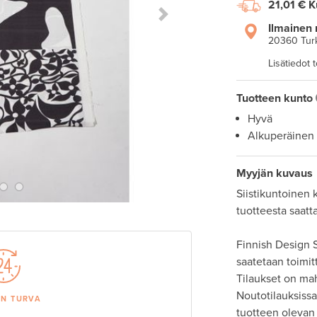
21,01 €
K
Next Slide
Ilmainen 
20360 Tur
Lisätiedot 
Tuotteen kunto
Hyvä
Alkuperäinen
Myyjän kuvaus
Siistikuntoinen 
tuotteesta saattaa
Finnish Design S
saatetaan toimit
Tilaukset on ma
Noutotilauksissa 
AN TURVA
tuotteen olevan