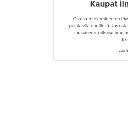
Kaupat il
Ostosten tekeminen on täysin
pelätä väärennöksiä. Jos osta
mukaisena, ratkaisemme as
ka
Lue l