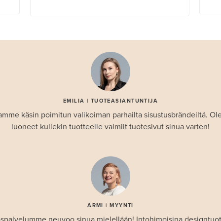
EMILIA | TUOTEASIANTUNTIJA
amme käsin poimitun valikoiman parhailta sisustusbrändeiltä. 
luoneet kullekin tuotteelle valmiit tuotesivut sinua varten!
ARMI | MYYNTI
spalvelumme neuvoo sinua mielellään! Intohimoisina designtuo