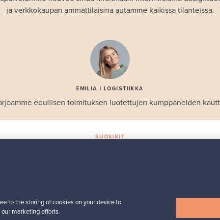
ja verkkokaupan ammattilaisina autamme kaikissa tilanteissa.
EMILIA | LOGISTIIKKA
arjoamme edullisen toimituksen luotettujen kumppaneiden kautt
SUOSIKIT
Valikoiman helmiä
Iittala
Birds by Toikka
 -
vuosilintu 2018 Luotsi
ee to the storing of cookies on your device to
Myynnissä
1
 our marketing efforts.
Seuraajat
6