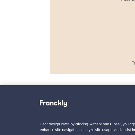
T
Haimi
Remmi 2-istuttava
sohva, musta nahka
Dear design lover, by clicking “Accept and Close”, you agr
punainen
enhance site navigation, analyze site usage, and assist in
Myynnissä
1