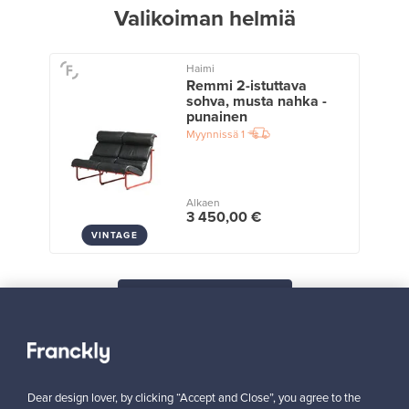
Valikoiman helmiä
Haimi
Remmi 2-istuttava
sohva, musta nahka -
punainen
Myynnissä
1
Alkaen
3 450,00 €
VINTAGE
Näytä kaikki suosikit
Dear design lover, by clicking “Accept and Close”, you agree to the