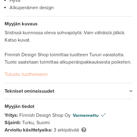
Hyvä
Alkuperäinen design
Myyjän kuvaus
Siistissä kunnossa oleva sohvapöytä. Vain vähäisiä jälkiä. 
Katso kuvat. 

Finnish Design Shop toimittaa tuotteen Turun varastolta. 
Tutustu tuotteeseen
Tekniset ominaisuudet
Myyjän tiedot
Yritys:
Finnish Design Shop Oy
Varmennettu
Sijainti:
Turku, Suomi
Arvioitu käsittelyaika:
3 arkipäivää