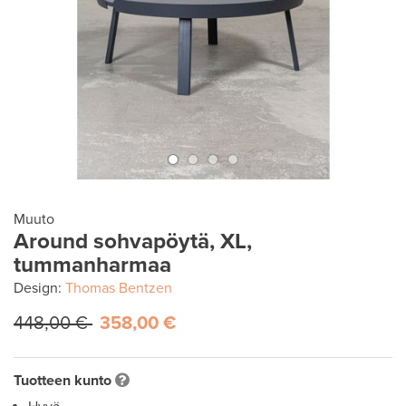
Muuto
Around sohvapöytä, XL,
tummanharmaa
Design:
Thomas Bentzen
448,00 €
358,00 €
Tuotteen kunto