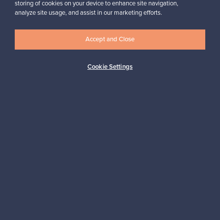
storing of cookies on your device to enhance site navigation,
Haluatko inspiroitua designista?
analyze site usage, and assist in our marketing efforts.
Tilaa uutiskirjeemme ja pysyt ajan tasalla!
Accept and Close
Cookie Settings
Tilaa
Aitoa designia
Turvalliset maksut
Ostajan turva
Asiakaspalvelun tuki