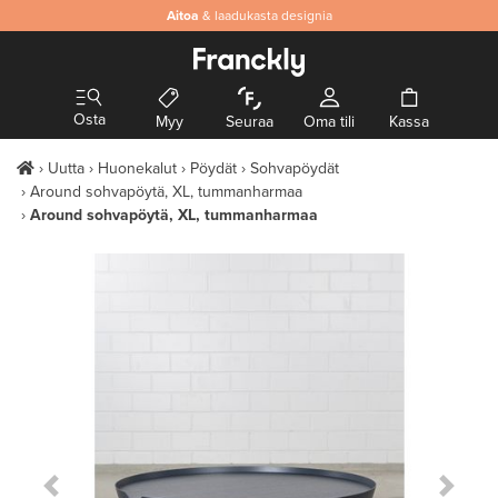
Aitoa
& laadukasta designia
Osta
Myy
Seuraa
Oma tili
Kassa
Uutta
Huonekalut
Pöydät
Sohvapöydät
Around sohvapöytä, XL, tummanharmaa
Around sohvapöytä, XL, tummanharmaa
Previous Slide
Next S