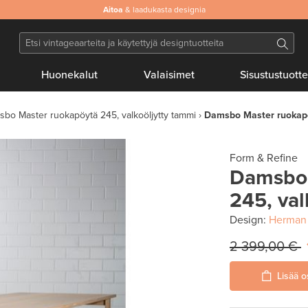
Aitoa
& laadukasta designia
Huonekalut
Valaisimet
Sisustustuotte
bo Master ruokapöytä 245, valkoöljytty tammi
Damsbo Master ruokapö
Form & Refine
Damsbo 
245, val
Design:
Herman 
2 399,00 €
Lisää o