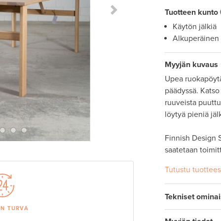
Tuotteen kunto
Next Slide
Käytön jälkiä
Alkuperäinen
Myyjän kuvaus
Upea ruokapöytä
päädyssä. Katso 
ruuveista puuttu
löytyä pieniä jälk
Finnish Design S
saatetaan toimit
Tutustu tuottee
Tekniset omina
AN TURVA