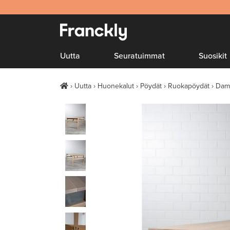
Uutta
Seuratuimmat
Suosikit
Uutta
Huonekalut
Pöydät
Ruokapöydät
Dams