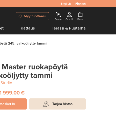
English
Finnish
Myy tuotteesi
Seuraa
Oma tili
Kassa
et
Kattaus
Terassi & Puutarha
ytä 245, valkoöljytty tammi
Master ruokapöytä
koöljytty tammi
Studio
1 999,00 €
stoskoriin
Tarjoa hintaa