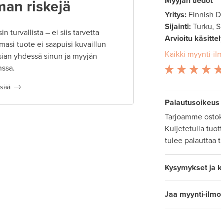
Myyjän tiedot
man riskejä
Yritys:
Finnish 
Sijainti:
Turku, 
 turvallista – ei siis tarvetta
Arvioitu käsitte
masi tuote ei saapuisi kuvaillun
Kaikki myynti-il
ian yhdessä sinun ja myyjän
nssa.
isää
Palautusoikeus
Tarjoamme ostok
Kuljetetulla tuo
tulee palauttaa 
Kysymykset ja 
Jaa myynti-ilmo