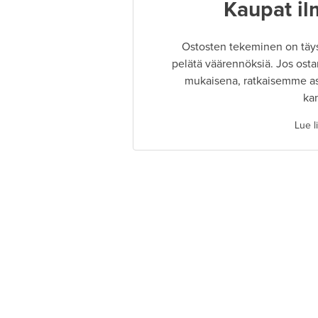
Kaupat il
Ostosten tekeminen on täysin
pelätä väärennöksiä. Jos osta
mukaisena, ratkaisemme as
ka
Lue l