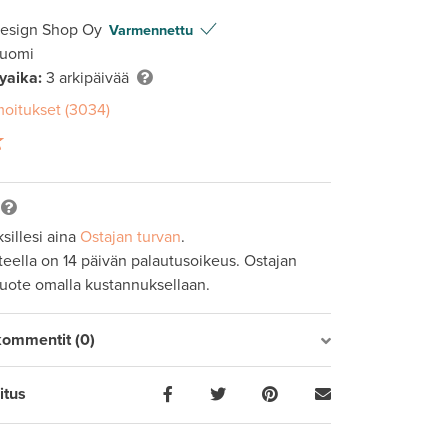
Design Shop Oy
Varmennettu
Suomi
lyaika:
3 arkipäivää
moitukset (3034)
sillesi aina
Ostajan turvan
.
tteella on 14 päivän palautusoikeus. Ostajan
tuote omalla kustannuksellaan.
kommentit (0)
itus