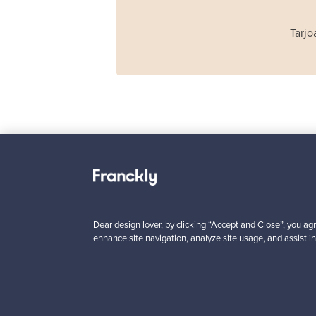
Tarjo
Haimi
Remmi 2-istuttava
sohva, musta nahka
punainen
Myynnissä
1
Dear design lover, by clicking “Accept and Close”, you agr
enhance site navigation, analyze site usage, and assist in
Alkaen
3 450,00 €
VINTAGE