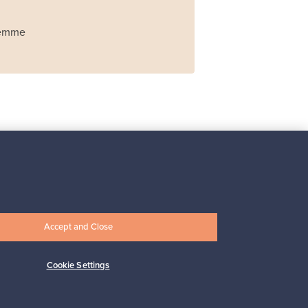
Olemme
Iittala
Iittala X Issey Miyake
maljakko, vihreä
Myynnissä
2
Accept and Close
Alkaen
149,00 €
Cookie Settings