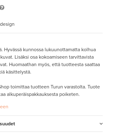
 design
. Hyvässä kunnossa lukuunottamatta kolhua 
kuvat. Lisäksi osa kokoamiseen tarvittavista 
vat. Huomaathan myös, että tuotteesta saattaa 
iä käsittelystä.

hop toimittaa tuotteen Turun varastolta. Tuote 
taa alkuperäispakkauksesta poiketen. 
seen
isuudet