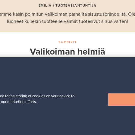
EMILIA | TUOTEASIANTUNTIJA
amme käsin poimitun valikoiman parhailta sisustusbrändeiltä. 
luoneet kullekin tuotteelle valmiit tuotesivut sinua varten!
SUOSIKIT
Valikoiman helmiä
Iittala
Birds by Toikka
 -
vuosilintu 2018 Luotsi
Myynnissä
1
Seuraajat
6
ee to the storing of cookies on your device to
 our marketing efforts.
Alkaen
699,00 €