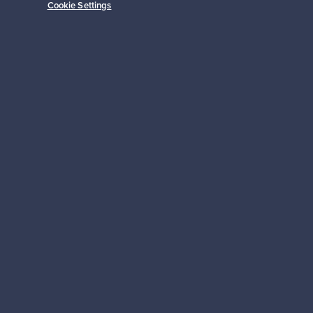
Cookie Settings
Alkaen
149,00 €
Tilaa
 tuki
Kestäviä valintoja