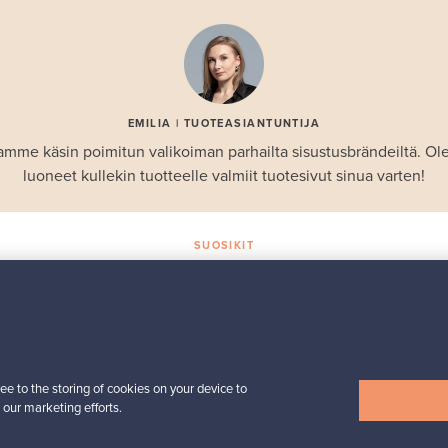
EMILIA | TUOTEASIANTUNTIJA
amme käsin poimitun valikoiman parhailta sisustusbrändeiltä. 
luoneet kullekin tuotteelle valmiit tuotesivut sinua varten!
SUOSIKIT
Valikoiman helmiä
Iittala
Birds by Toikka
 -
vuosilintu 2018 Luotsi
ee to the storing of cookies on your device to
Myynnissä
1
Seuraajat
6
 our marketing efforts.