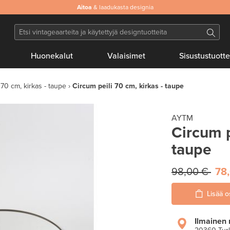
Aitoa
& laadukasta designia
Huonekalut
Valaisimet
Sisustustuotte
 70 cm, kirkas - taupe
Circum peili 70 cm, kirkas - taupe
AYTM
Circum p
taupe
98,00 €
78
Lisää o
Ilmainen 