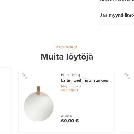
Jaa myynti-ilmo
KATEGORIA
Muita löytöjä
Ferm Living
Enter peili, iso, ruskea
Myynnissä
3
Seuraajat
1
Alkaen
60,00 €