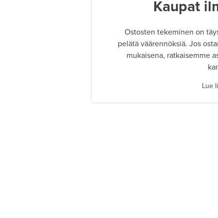
Kaupat il
Ostosten tekeminen on täysin
pelätä väärennöksiä. Jos osta
mukaisena, ratkaisemme as
ka
Lue l