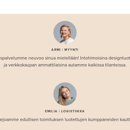
ARMI | MYYNTI
spalvelumme neuvoo sinua mielellään! Intohimoisina designtuo
ja verkkokaupan ammattilaisina autamme kaikissa tilanteissa.
EMILIA | LOGISTIIKKA
arjoamme edullisen toimituksen luotettujen kumppaneiden kautt