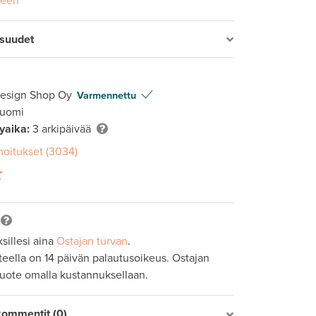
seen
isuudet
Design Shop Oy
Varmennettu
Suomi
lyaika:
3 arkipäivää
moitukset (3034)
sillesi aina
Ostajan turvan
.
tteella on 14 päivän palautusoikeus. Ostajan
tuote omalla kustannuksellaan.
kommentit (0)