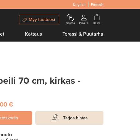
English
Finnish
Myy tuotteesi
Seuraa
Oma tili
Kassa
et
Kattaus
Terassi & Puutarha
eili 70 cm, kirkas -
,00 €
stoskoriin
Tarjoa hintaa
nouto