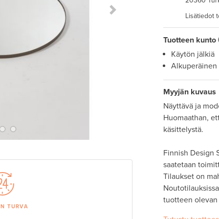
20360 Tur
Next Slide
Lisätiedot 
Tuotteen kunto
Käytön jälkiä
Alkuperäinen
Myyjän kuvaus
Näyttävä ja mode
Huomaathan, että
käsittelystä.

Finnish Design S
saatetaan toimit
Tilaukset on ma
Noutotilauksissa 
tuotteen olevan
AN TURVA