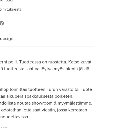
ku, Suomi
toimituksesta
 design
rni peili. Tuotteessa on ruostetta. Katso kuvat. 
 tuotteesta saattaa löytyä myös pieniä jälkiä 
hop toimittaa tuotteen Turun varastolta. Tuote 
taa alkuperäispakkauksesta poiketen. 

hdollista noutaa showroom & myymälästämme. 
odotathan, että saat viestin, jossa kerrotaan 
 noudettavissa.