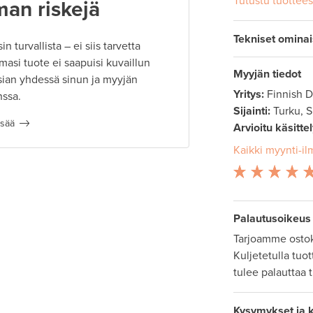
Tutustu tuottee
man riskejä
Tekniset omina
 turvallista – ei siis tarvetta
masi tuote ei saapuisi kuvaillun
Myyjän tiedot
ian yhdessä sinun ja myyjän
Yritys:
Finnish 
nssa.
Sijainti:
Turku, 
isää
Arvioitu käsitte
Kaikki myynti-il
Palautusoikeus
Tarjoamme ostok
Kuljetetulla tuo
tulee palauttaa 
Kysymykset ja 