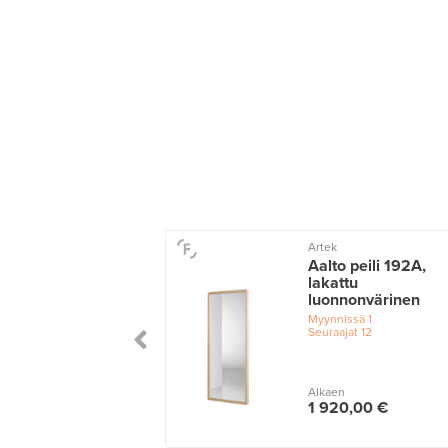
Artek
Aalto peili 192A,
lakattu
luonnonvärinen
Myynnissä
1
Seuraajat
12
Alkaen
1 920,00 €