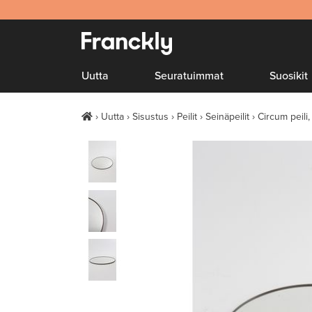
Uutta
Seuratuimmat
Suosikit
Uutta
Sisustus
Peilit
Seinäpeilit
Circum peili,