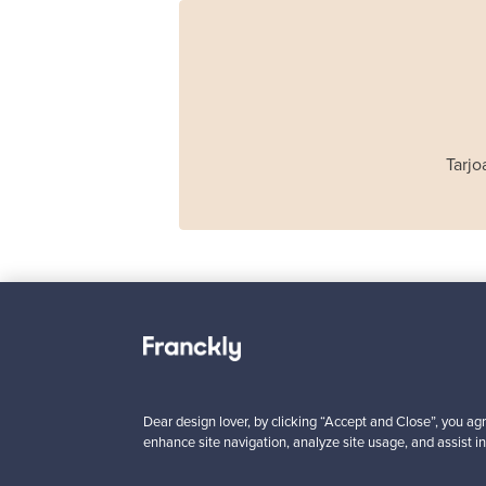
Tarjo
Haimi
Remmi 2-istuttava
sohva, musta nahka
punainen
Dear design lover, by clicking “Accept and Close”, you agr
Myynnissä
1
enhance site navigation, analyze site usage, and assist in