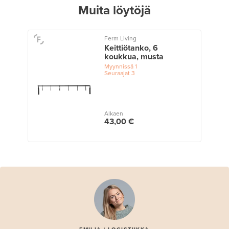
Muita löytöjä
Ferm Living
Keittiötanko, 6
koukkua, musta
Myynnissä
1
Seuraajat
3
Alkaen
43,00 €