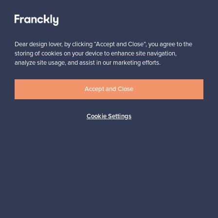
Näytä kaikki suosikit
Dear design lover, by clicking “Accept and Close”, you agree to the
storing of cookies on your device to enhance site navigation,
analyze site usage, and assist in our marketing efforts.
Haluatko inspiroitua designista?
Accept and Close
Tilaa uutiskirjeemme ja pysyt ajan tasalla!
Cookie Settings
Tilaa