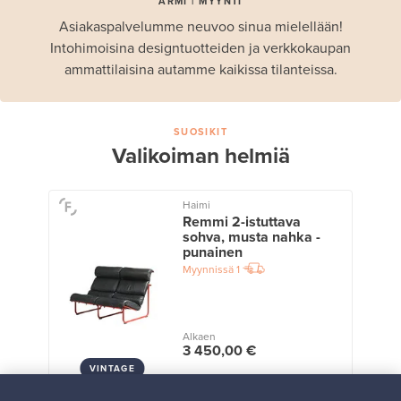
ARMI | MYYNTI
Asiakaspalvelumme neuvoo sinua mielellään!
Intohimoisina designtuotteiden ja verkkokaupan
ammattilaisina autamme kaikissa tilanteissa.
SUOSIKIT
Valikoiman helmiä
Haimi
Remmi 2-istuttava
sohva, musta nahka -
punainen
Myynnissä
1
Alkaen
3 450,00 €
VINTAGE