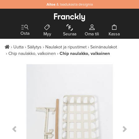
Aitoa
& laadukasta designia
Osta
Myy
Seuraa
Oma tili
Kassa
Uutta
Säilytys
Naulakot ja ripustimet
Seinänaulakot
Chip naulakko, valkoinen
Chip naulakko, valkoinen
Previous Slide
Next S