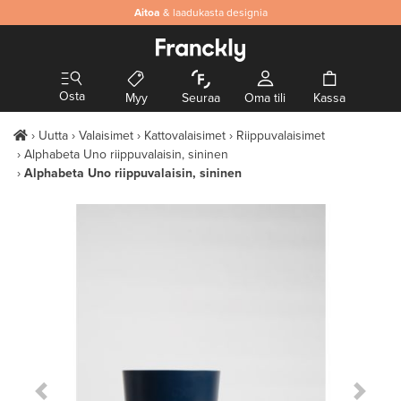
Aitoa
& laadukasta designia
Osta
Myy
Seuraa
Oma tili
Kassa
Uutta
Valaisimet
Kattovalaisimet
Riippuvalaisimet
Alphabeta Uno riippuvalaisin, sininen
Alphabeta Uno riippuvalaisin, sininen
Previous Slide
Next S