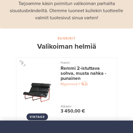
Tarjoamme käsin poimitun valikoiman parhailta
sisustusbrändeiltä. Olemme luoneet kullekin tuotteelle
valmiit tuotesivut sinua varten!
SUOSIKIT
Valikoiman helmiä
Haimi
Remmi 2-istuttava
sohva, musta nahka -
punainen
Myynnissä
1
Alkaen
3 450,00 €
VINTAGE