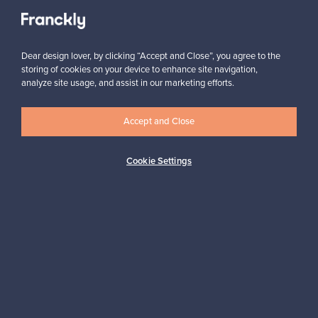
Näytä kaikki suosikit
Dear design lover, by clicking “Accept and Close”, you agree to the
storing of cookies on your device to enhance site navigation,
analyze site usage, and assist in our marketing efforts.
Haluatko inspiroitua designista?
Accept and Close
Tilaa uutiskirjeemme ja pysyt ajan tasalla!
Cookie Settings
Tilaa