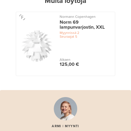
Muita löytöjä
Normann Copenhagen
Norm 69
lampunvarjostin, XXL
Myynnissä
2
Seuraajat
5
Alkaen
125,00 €
ARMI | MYYNTI