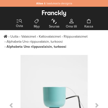
Aitoa
& laadukasta designia
Osta
Myy
Seuraa
Oma tili
Kassa
Uutta
Valaisimet
Kattovalaisimet
Riippuvalaisimet
Alphabeta Uno riippuvalaisin, turkoosi
Alphabeta Uno riippuvalaisin, turkoosi
Previous Slide
Next S