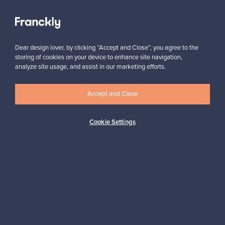
Näytä kaikki suosikit
Dear design lover, by clicking “Accept and Close”, you agree to the
storing of cookies on your device to enhance site navigation,
analyze site usage, and assist in our marketing efforts.
Haluatko inspiroitua designista?
Accept and Close
Tilaa uutiskirjeemme ja pysyt ajan tasalla!
Cookie Settings
Tilaa