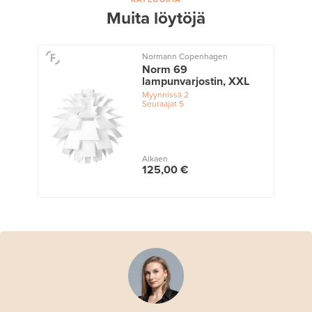
Muita löytöjä
Normann Copenhagen
Norm 69
lampunvarjostin, XXL
Myynnissä
2
Seuraajat
5
Alkaen
125,00 €