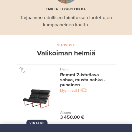
EMILIA | LOGISTIIKKA
Tarjoamme edullisen toimituksen luotettujen
kumppaneiden kautta.
SUOSIKIT
Valikoiman helmiä
Haimi
Remmi 2-istuttava
sohva, musta nahka -
punainen
Myynnissä
1
Alkaen
3 450,00 €
VINTAGE