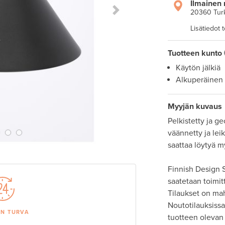
Ilmainen 
20360 Tur
Next Slide
Lisätiedot 
Tuotteen kunto
Käytön jälkiä
Alkuperäinen
Myyjän kuvaus
Pelkistetty ja ge
väännetty ja lei
saattaa löytyä my
Finnish Design S
saatetaan toimit
Tilaukset on ma
Noutotilauksissa 
AN TURVA