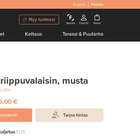
English
Finnish
Myy tuotteesi
Seuraa
Oma tili
Kassa
et
Kattaus
Terassi & Puutarha
riippuvalaisin, musta
tudio
5,00 €
stoskoriin
Tarjoa hintaa
uljetus
|
US