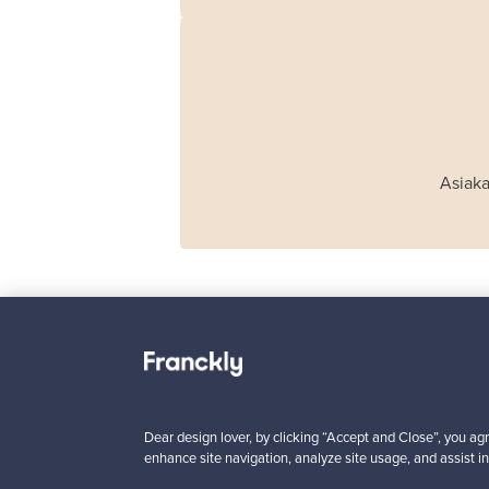
Asiaka
Haimi
Remmi 2-istuttava
sohva, musta nahka
Dear design lover, by clicking “Accept and Close”, you agr
punainen
enhance site navigation, analyze site usage, and assist in
Myynnissä
1