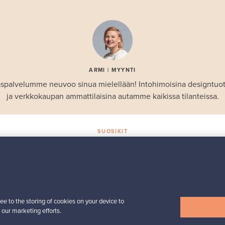
ARMI | MYYNTI
spalvelumme neuvoo sinua mielellään! Intohimoisina designtuo
ja verkkokaupan ammattilaisina autamme kaikissa tilanteissa.
SUOSIKIT
Valikoiman helmiä
Iittala
Birds by Toikka
 -
vuosilintu 2018 Luotsi
ee to the storing of cookies on your device to
Myynnissä
1
Seuraajat
6
 our marketing efforts.