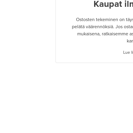
Kaupat il
Ostosten tekeminen on täysin
pelätä väärennöksiä. Jos osta
mukaisena, ratkaisemme as
ka
Lue l