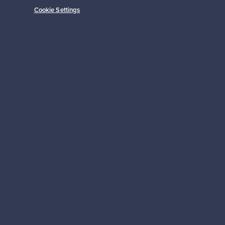
Cookie Settings
Alkaen
149,00 €
Tilaa