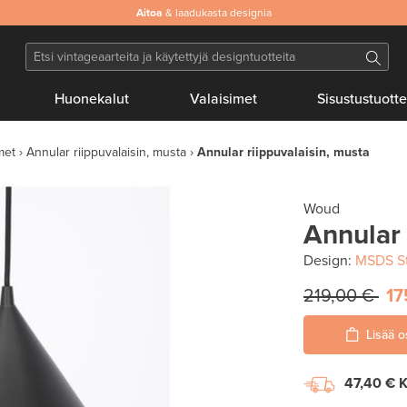
Aitoa
& laadukasta designia
Huonekalut
Valaisimet
Sisustustuotte
met
Annular riippuvalaisin, musta
Annular riippuvalaisin, musta
Woud
Annular 
Design:
MSDS S
219,00 €
17
Lisää o
47,40 €
K