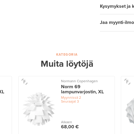
Kysymykset ja 
Jaa myynti-ilmo
KATEGORIA
Muita löytöjä
Normann Copenhagen
Norm 69
XL
lampunvarjostin, XL
Myynnissä
2
Seuraajat
3
Alkaen
68,00 €