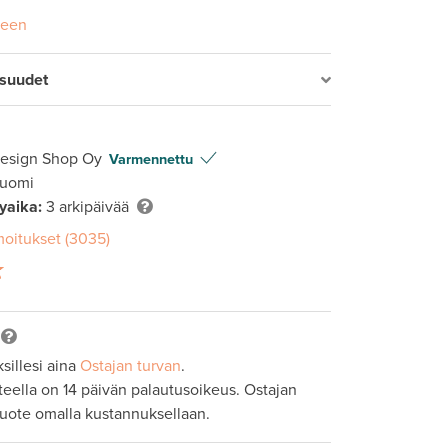
seen
isuudet
Design Shop Oy
Varmennettu
Suomi
lyaika:
3 arkipäivää
moitukset (3035)
sillesi aina
Ostajan turvan
.
tteella on 14 päivän palautusoikeus. Ostajan
tuote omalla kustannuksellaan.