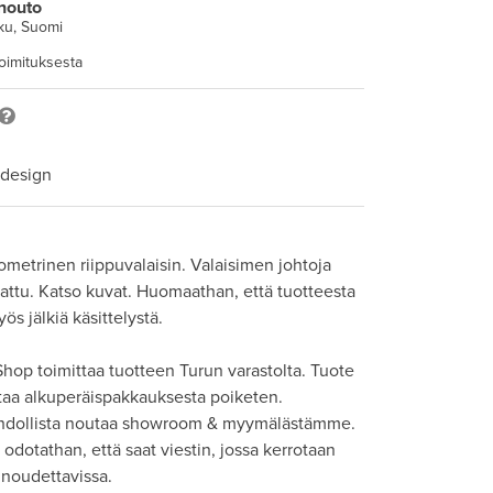
nouto
ku, Suomi
toimituksesta
 design
ometrinen riippuvalaisin. Valaisimen johtoja 
kattu. Katso kuvat. Huomaathan, että tuotteesta 
ös jälkiä käsittelystä.

hop toimittaa tuotteen Turun varastolta. Tuote 
taa alkuperäispakkauksesta poiketen. 

hdollista noutaa showroom & myymälästämme. 
odotathan, että saat viestin, jossa kerrotaan 