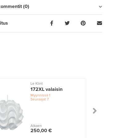
kommentit (0)
itus
Le Klint
172XL valaisin
Myynnissä
1
Seuraajat
7
Alkaen
250,00 €