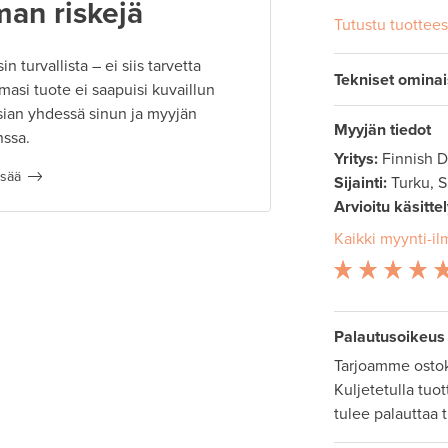
man riskejä
Tutustu tuottee
 turvallista – ei siis tarvetta
Tekniset omina
masi tuote ei saapuisi kuvaillun
ian yhdessä sinun ja myyjän
Myyjän tiedot
nssa.
Yritys:
Finnish 
isää
Sijainti:
Turku, 
Arvioitu käsitte
Kaikki myynti-il
Palautusoikeus
Tarjoamme ostok
Kuljetetulla tuo
tulee palauttaa 