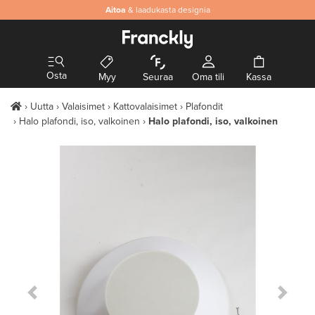
Aitoa
& laadukasta designia
Osta
Myy
Seuraa
Oma tili
Kassa
Uutta
Valaisimet
Kattovalaisimet
Plafondit
Halo plafondi, iso, valkoinen
Halo plafondi, iso, valkoinen
Previous Slide
Next S