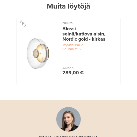
Muita löytöjä
Nuura
Blossi
seinä/kattovalaisin,
Nordic gold - kirkas
Myynnissä
2
Seuraajat
5
Alkaen
289,00 €