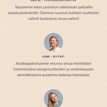
EMILIA | TUOTEASIANTUNTIJA
Tarjoamme käsin poimitun valikoiman parhailta
sisustusbrändeiltä. Olemme luoneet kullekin tuotteelle
valmiit tuotesivut sinua varten!
ARMI | MYYNTI
Asiakaspalvelumme neuvoo sinua mielellään!
Intohimoisina designtuotteiden ja verkkokaupan
ammattilaisina autamme kaikissa tilanteissa.