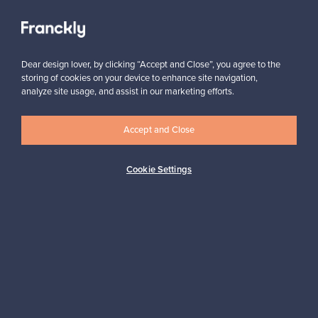
Näytä kaikki suosikit
Dear design lover, by clicking “Accept and Close”, you agree to the
storing of cookies on your device to enhance site navigation,
analyze site usage, and assist in our marketing efforts.
Haluatko inspiroitua designista?
Accept and Close
Tilaa uutiskirjeemme ja pysyt ajan tasalla!
Cookie Settings
Tilaa