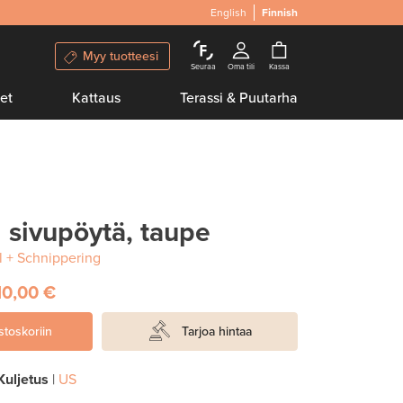
English
Finnish
Myy tuotteesi
Seuraa
Oma tili
Kassa
et
Kattaus
Terassi & Puutarha
 sivupöytä, taupe
 + Schnippering
10,00 €
stoskoriin
Tarjoa hintaa
Kuljetus
|
US