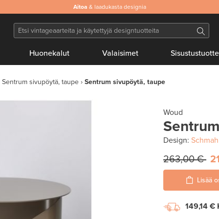
Aitoa
& laadukasta designia
Huonekalut
Valaisimet
Sisustustuotte
Sentrum sivupöytä, taupe
Sentrum sivupöytä, taupe
Woud
Sentrum
Design:
Schmahl
263,00 €
2
Lisää o
149,14 €