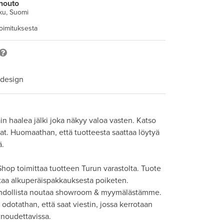
nouto
ku, Suomi
toimituksesta
 design
n haalea jälki joka näkyy valoa vasten. Katso 
at. Huomaathan, että tuotteesta saattaa löytyä 
. 

hop toimittaa tuotteen Turun varastolta. Tuote 
taa alkuperäispakkauksesta poiketen. 

hdollista noutaa showroom & myymälästämme. 
odotathan, että saat viestin, jossa kerrotaan 
 noudettavissa.