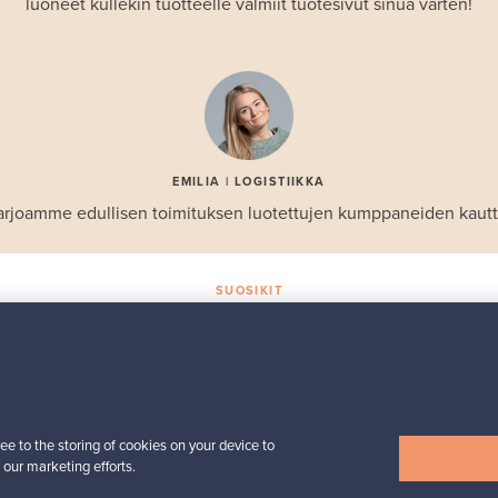
luoneet kullekin tuotteelle valmiit tuotesivut sinua varten!
EMILIA | LOGISTIIKKA
arjoamme edullisen toimituksen luotettujen kumppaneiden kautt
SUOSIKIT
Valikoiman helmiä
Iittala
Birds by Toikka
 -
vuosilintu 2018 Luotsi
ee to the storing of cookies on your device to
Myynnissä
1
Seuraajat
6
 our marketing efforts.