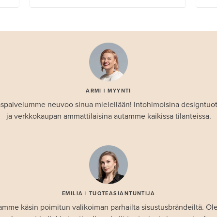
ARMI | MYYNTI
spalvelumme neuvoo sinua mielellään! Intohimoisina designtuo
ja verkkokaupan ammattilaisina autamme kaikissa tilanteissa.
EMILIA | TUOTEASIANTUNTIJA
amme käsin poimitun valikoiman parhailta sisustusbrändeiltä. 