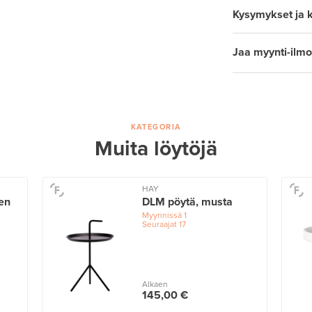
Kysymykset ja 
Jaa myynti-ilmo
KATEGORIA
Muita löytöjä
HAY
en
DLM pöytä, musta
Myynnissä
1
Seuraajat
17
Alkaen
145,00 €