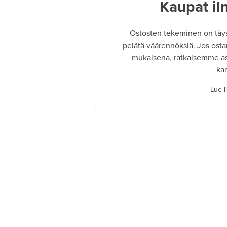
Kaupat il
Ostosten tekeminen on täysin
pelätä väärennöksiä. Jos osta
mukaisena, ratkaisemme as
ka
Lue l