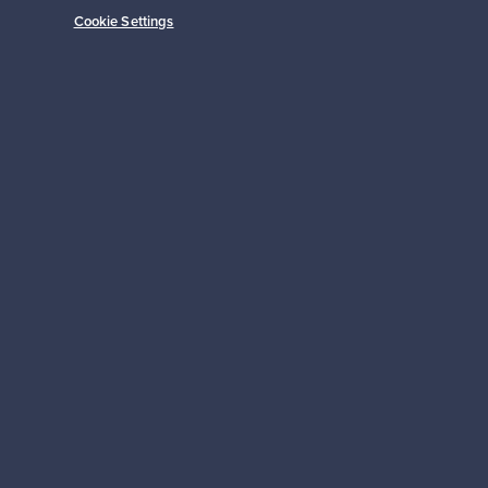
Cookie Settings
Alkaen
149,00 €
Tilaa