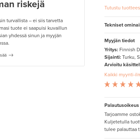
man riskejä
Tutustu tuottee
 turvallista – ei siis tarvetta
Tekniset omina
masi tuote ei saapuisi kuvaillun
ian yhdessä sinun ja myyjän
Myyjän tiedot
nssa.
Yritys:
Finnish 
isää
Sijainti:
Turku, 
Arvioitu käsitte
Kaikki myynti-il
Palautusoikeus
Tarjoamme ostok
Kuljetetulla tuo
tulee palauttaa 