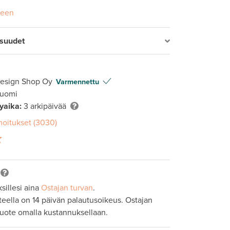
seen
isuudet
Design Shop Oy
Varmennettu
Suomi
lyaika:
3 arkipäivää
moitukset (3030)
sillesi aina
Ostajan turvan
.
tteella on 14 päivän palautusoikeus. Ostajan
tuote omalla kustannuksellaan.