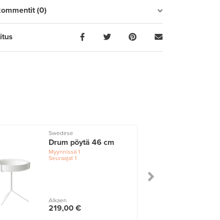
kommentit (0)
itus
Swedese
Drum pöytä 46 cm
Myynnissä
1
Seuraajat
1
Alkaen
219,00 €