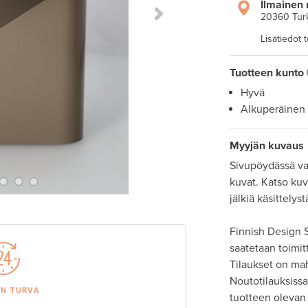
Ilmainen 
20360 Tur
Next Slide
Lisätiedot 
Tuotteen kunto
Hyvä
Alkuperäinen
Myyjän kuvaus
Sivupöydässä vai
kuvat. Katso kuv
jälkiä käsittelystä
Finnish Design S
saatetaan toimit
Tilaukset on ma
Noutotilauksissa 
AN TURVA
tuotteen olevan