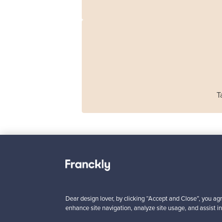
T
Haimi
Remmi 2-istuttava
sohva, musta nahka
Dear design lover, by clicking “Accept and Close”, you agr
punainen
enhance site navigation, analyze site usage, and assist in
Myynnissä
1