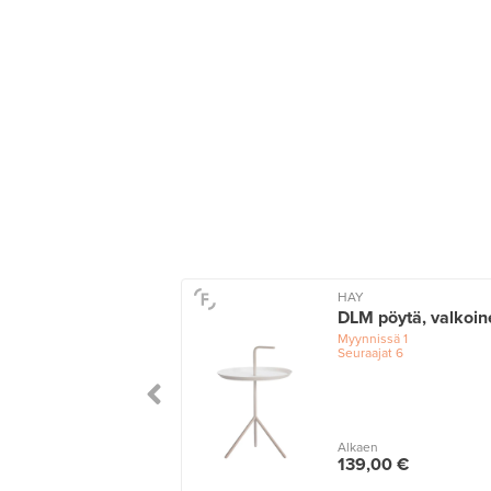
HAY
DLM pöytä, valkoin
Myynnissä
1
Seuraajat
6
Alkaen
139,00 €