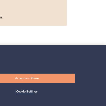
a.
Iittala
Iittala X Issey Miyake
maljakko, vihreä
Myynnissä
1
Accept and Close
Alkaen
149,00 €
Cookie Settings