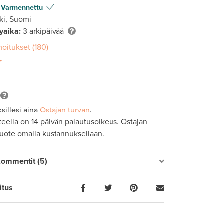
Varmennettu
ki, Suomi
lyaika:
3 arkipäivää
moitukset (180)
sillesi aina
Ostajan turvan
.
tteella on 14 päivän palautusoikeus. Ostajan
tuote omalla kustannuksellaan.
kommentit (5)
itus