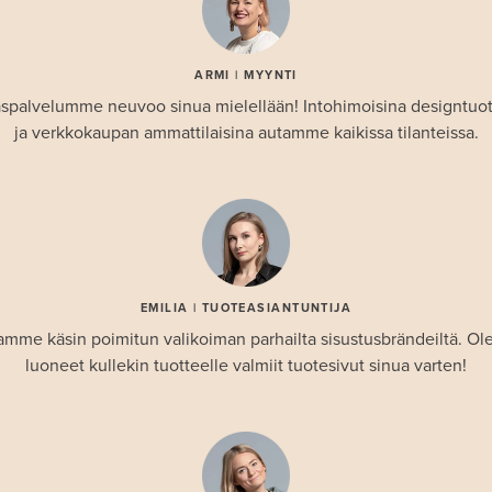
ARMI | MYYNTI
spalvelumme neuvoo sinua mielellään! Intohimoisina designtuo
ja verkkokaupan ammattilaisina autamme kaikissa tilanteissa.
EMILIA | TUOTEASIANTUNTIJA
amme käsin poimitun valikoiman parhailta sisustusbrändeiltä. 
luoneet kullekin tuotteelle valmiit tuotesivut sinua varten!