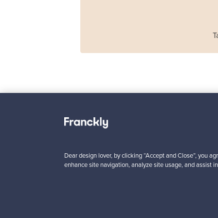
T
Haimi
Remmi 2-istuttava
sohva, musta nahka
punainen
Myynnissä
1
Dear design lover, by clicking “Accept and Close”, you agr
enhance site navigation, analyze site usage, and assist in
Alkaen
3 450,00 €
VINTAGE