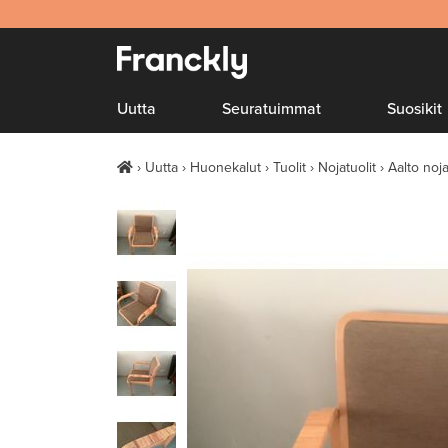
Uutta
Seuratuimmat
Suosikit
Uutta
Huonekalut
Tuolit
Nojatuolit
Aalto noj