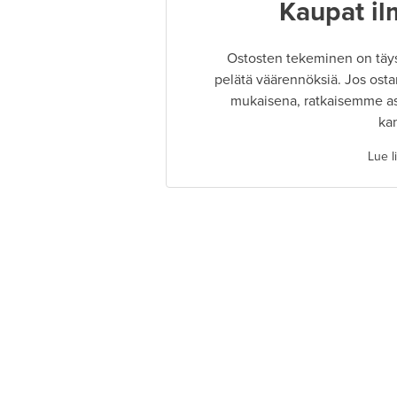
Kaupat il
Ostosten tekeminen on täysin
pelätä väärennöksiä. Jos osta
mukaisena, ratkaisemme as
ka
Lue l