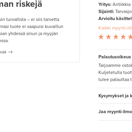
man riskejä
Yritys:
Antiikkia
Sijainti:
Tarvasjo
Arvioitu käsitte
 turvallista – ei siis tarvetta
masi tuote ei saapuisi kuvaillun
Kaikki myynti-il
ian yhdessä sinun ja myyjän
nssa.
isää
Palautusoikeus
Tarjoamme ostok
Kuljetetulla tuo
tulee palauttaa 
Kysymykset ja 
Jaa myynti-ilmo