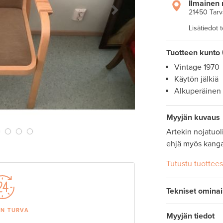
Ilmainen 
21450 Tarv
Next Slide
Lisätiedot 
Tuotteen kunto
Vintage 1970
Käytön jälkiä
Alkuperäinen
Myyjän kuvaus
Artekin nojatuol
ehjä myös kanga
Tutustu tuottee
Tekniset omina
AN TURVA
Myyjän tiedot