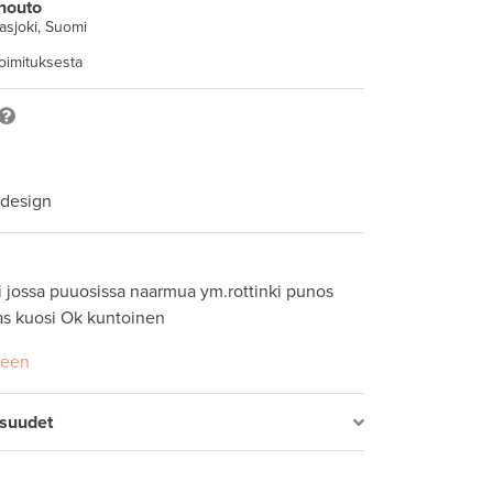
nouto
asjoki, Suomi
toimituksesta
 design
i jossa puuosissa naarmua ym.rottinki punos 
s kuosi Ok kuntoinen
seen
isuudet