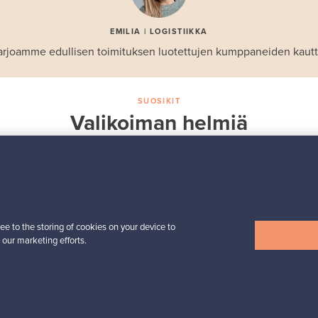
EMILIA | LOGISTIIKKA
arjoamme edullisen toimituksen luotettujen kumppaneiden kautt
SUOSIKIT
Valikoiman helmiä
Iittala
Birds by Toikka
 -
vuosilintu 2018 Luotsi
Myynnissä
1
Seuraajat
6
ee to the storing of cookies on your device to
 our marketing efforts.
Alkaen
699,00 €