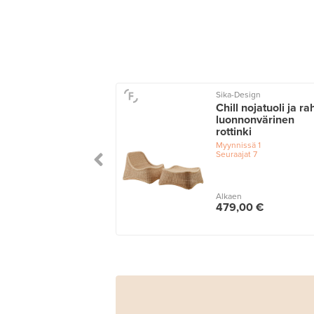
Sika-Design
Chill nojatuoli ja rah
luonnonvärinen
rottinki
Myynnissä
1
Seuraajat
7
Alkaen
479,00 €