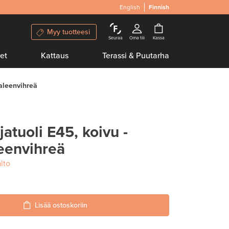
English
Finnish
Myy tuotteesi
Seuraa
Oma tili
Kassa
et
Kattaus
Terassi & Puutarha
aleenvihreä
jatuoli E45, koivu -
envihreä
lto
Lisää ostoskoriin