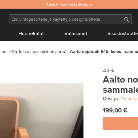
Aitoa
& laadukasta designia
Huonekalut
Valaisimet
Sisustustuotte
atuoli E45, koivu - sammaleenvihreä
Aalto nojatuoli E45, koivu - samm
Artek
Aalto no
sammale
Design:
Alvar Aa
199,00 €