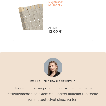
Myynnissä
1
Seuraajat
2
Alkaen
12,00 €
EMILIA | TUOTEASIANTUNTIJA
Tarjoamme käsin poimitun valikoiman parhailta
sisustusbrändeiltä. Olemme luoneet kullekin tuotteelle
valmiit tuotesivut sinua varten!