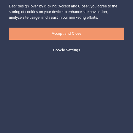
Dear design lover, by clicking “Accept and Close”, you agree to the
storing of cookies on your device to enhance site navigation,
analyze site usage, and assist in our marketing efforts.
Haluatko inspiroitua designista?
Tilaa uutiskirjeemme ja pysyt ajan tasalla!
Accept and Close
Cookie Settings
Tilaa
Aitoa designia
Turvalliset maksut