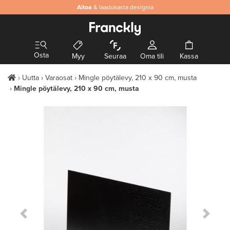
Aitoa
& laadukasta designia
Osta
Myy
Seuraa
Oma tili
Kassa
Uutta
Varaosat
Mingle pöytälevy, 210 x 90 cm, musta
Mingle pöytälevy, 210 x 90 cm, musta
Previous Slide
Next S