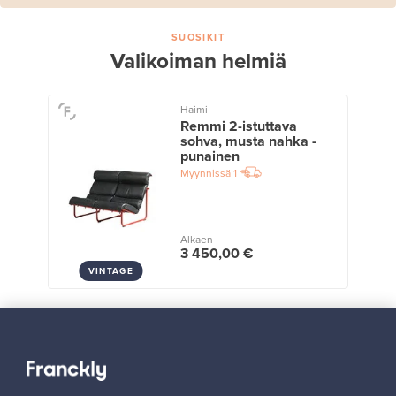
SUOSIKIT
Valikoiman helmiä
Haimi
Remmi 2-istuttava
sohva, musta nahka -
punainen
Myynnissä
1
Alkaen
3 450,00 €
VINTAGE
Näytä kaikki suosikit