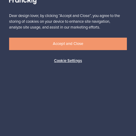
Dear design lover, by clicking “Accept and Close”, you agree to the
storing of cookies on your device to enhance site navigation,
analyze site usage, and assist in our marketing efforts.
Haluatko inspiroitua designista?
Accept and Close
Tilaa uutiskirjeemme ja pysyt ajan tasalla!
Cookie Settings
Tilaa
Aitoa designia
Turvalliset maksut