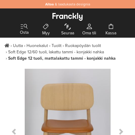
Aitoa
& laadukasta designia
Osta
Myy
Seuraa
Oma tili
Kassa
Uutta
Huonekalut
Tuolit
Ruokapöydän tuolit
Soft Edge 12/60 tuoli, lakattu tammi - konjakki nahka
Soft Edge 12 tuoli, mattalakattu tammi - konjakki nahka
Previous Slide
Next S