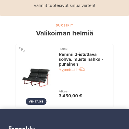
valmiit tuotesivut sinua varten!
SUOSIKIT
Valikoiman helmiä
Haimi
Remmi 2-istuttava
sohva, musta nahka -
punainen
Myynnissä
1
Alkaen
3 450,00 €
VINTAGE
Näytä kaikki suosikit