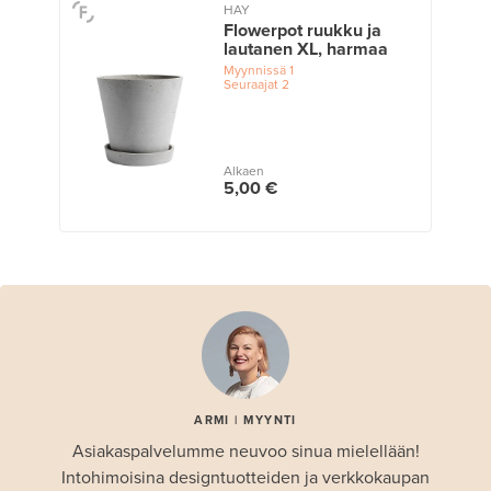
HAY
Flowerpot ruukku ja
lautanen XL, harmaa
Myynnissä
1
Seuraajat
2
Alkaen
5,00 €
ARMI | MYYNTI
Asiakaspalvelumme neuvoo sinua mielellään!
Intohimoisina designtuotteiden ja verkkokaupan