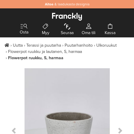
Aitoa
& laadukasta designia
Osta
Myy
Seuraa
Oma tili
Kassa
Uutta
Terassi ja puutarha
Puutarhanhoito
Ulkoruukut
Flowerpot ruukku ja lautanen, S, harmaa
Flowerpot ruukku, S, harmaa
Previous Slide
Next S