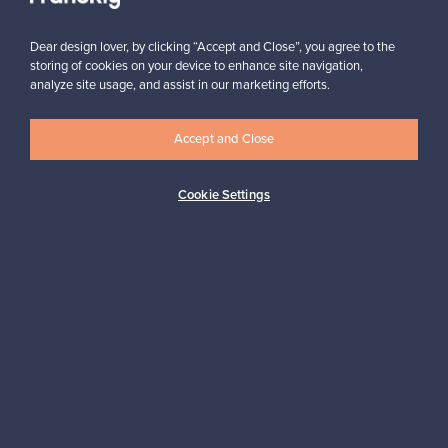
Dear design lover, by clicking “Accept and Close”, you agree to the
storing of cookies on your device to enhance site navigation,
analyze site usage, and assist in our marketing efforts.
Haluatko inspiroitua designista?
Tilaa uutiskirjeemme ja pysyt ajan tasalla!
Accept and Close
Cookie Settings
Tilaa
Aitoa designia
Turvalliset maksut