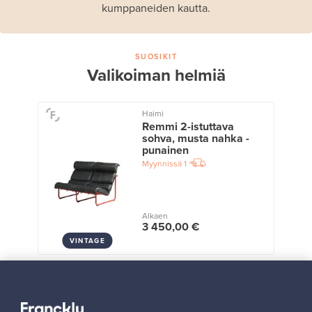
kumppaneiden kautta.
SUOSIKIT
Valikoiman helmiä
Haimi
Remmi 2-istuttava
sohva, musta nahka -
punainen
Myynnissä
1
Alkaen
3 450,00 €
VINTAGE
Näytä kaikki suosikit