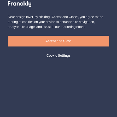
Dear design lover, by clicking “Accept and Close”, you agree to the
storing of cookies on your device to enhance site navigation,
analyze site usage, and assist in our marketing efforts.
Haluatko inspiroitua designista?
Accept and Close
Tilaa uutiskirjeemme ja pysyt ajan tasalla!
Cookie Settings
Tilaa
Aitoa designia
Turvalliset maksut