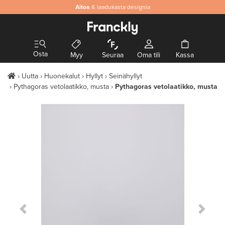
Aitoa
& laadukasta designia
Osta
Myy
Seuraa
Oma tili
Kassa
Uutta
Huonekalut
Hyllyt
Seinähyllyt
Pythagoras vetolaatikko, musta
Pythagoras vetolaatikko, musta
Previous Slide
Next S