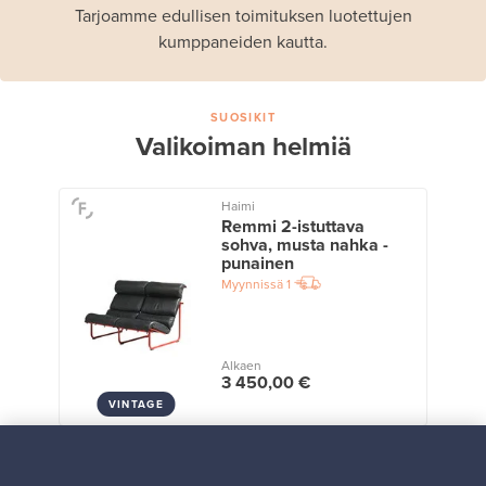
Tarjoamme edullisen toimituksen luotettujen
kumppaneiden kautta.
SUOSIKIT
Valikoiman helmiä
Haimi
Remmi 2-istuttava
sohva, musta nahka -
punainen
Myynnissä
1
Alkaen
3 450,00 €
VINTAGE
Näytä kaikki suosikit