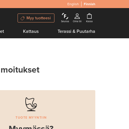
English
Finnish
Myy tuotteesi
Seuraa
Oma tili
Kassa
et
Kattaus
Terassi & Puutarha
lmoitukset
TUOTE MYYNTIIN
Myymässä?