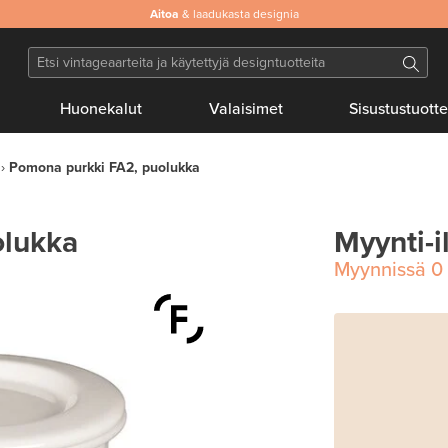
Aitoa
& laadukasta designia
Huonekalut
Valaisimet
Sisustustuotte
Pomona purkki FA2, puolukka
olukka
Myynti-i
Myynnissä
0