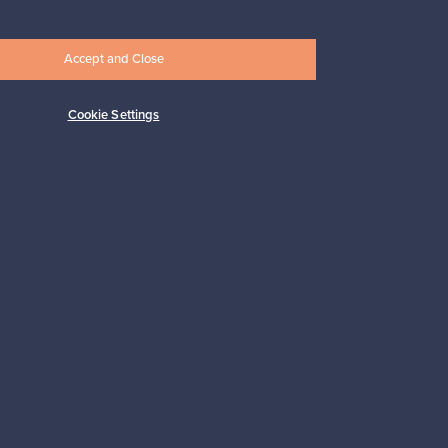
Accept and Close
Cookie Settings
Tilaa
 tuki
Kestäviä valintoja