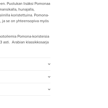
seen. Puolukan lisäksi Pomonaa
mansikalla, hunajalla,
lsiinilla koristettuina. Pomona-
n, ja se on yhteensopiva myös
uotoilemia Pomona-koristeisia
3 asti. Arabian klassikkosarja