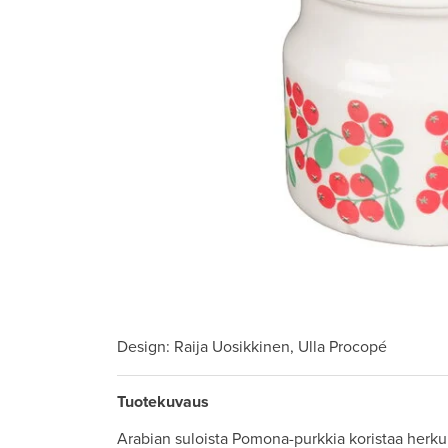
Design
: Raija Uosikkinen, Ulla Procopé
Tuotekuvaus
Arabian suloista Pomona-purkkia koristaa herkul