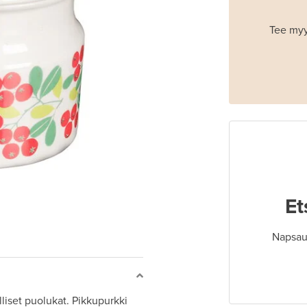
Tee myy
Et
Napsaut
liset puolukat. Pikkupurkki