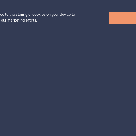
ee to the storing of cookies on your device to
 our marketing efforts.
Näytä kaikki uutuudet
esignista?
pysyt ajan tasalla!
valliset maksut
Ostajan turva
Asiakaspalvelun