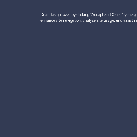
Dear design lover, by clicking “Accept and Close”, you agr
enhance site navigation, analyze site usage, and assist in
Haluatko inspiroitua d
Tilaa uutiskirjeemme ja 
Aitoa designia
Tur