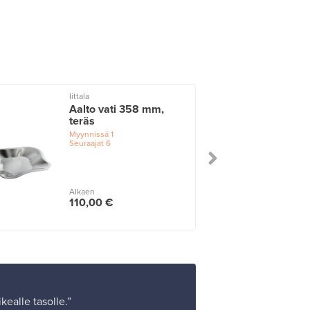
Iittala
I
Aalto vati 358 mm,
teräs
Myynnissä
1
Seuraajat
6
Alkaen
110,00 €
ealle tasolle.”