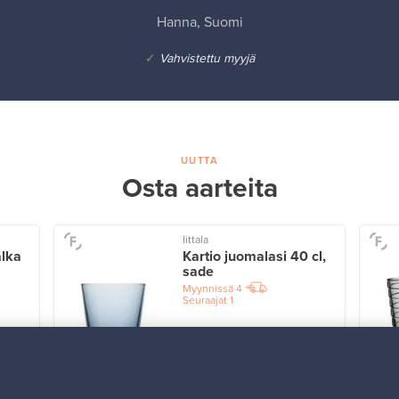
Hanna, Suomi
✓
Vahvistettu myyjä
UUTTA
Osta aarteita
Iittala
alka
Kartio juomalasi 40 cl,
sade
Myynnissä
4
Seuraajat
1
Alkaen
32,25 €