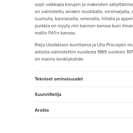
sopii vaikkapa korujen ja makeisten säilyttämi
on valmistettu ainakin mustikalla, viinimarjalla, 
luumulla, karviaisella, omenalla, hillalla ja appe
purkkia on myyty niin kannen kanssa kuin ilma
mallin FA1:n kanssa.
Raija Uosikkisen kuvittamia ja Ulla Procopén m
astioita valmistettiin vuodesta 1965 vuoteen 197
on mainio keräilykohde.
Tekniset ominaisuudet
Suunnittelija
Arabia