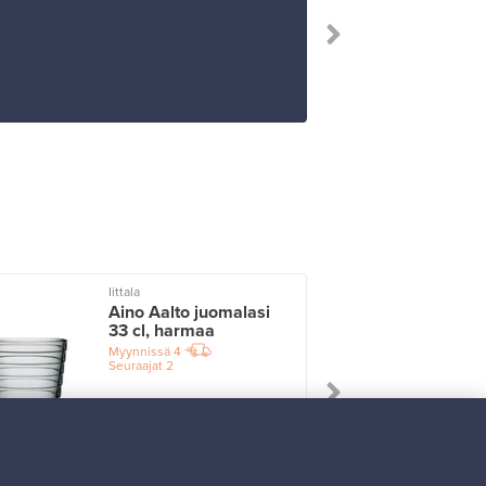
”Tuotteen osto 
Iittala
I
Aino Aalto juomalasi
33 cl, harmaa
Myynnissä
4
Seuraajat
2
Alkaen
17,25 €