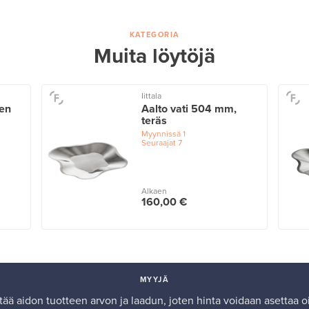
KATEGORIA
Muita löytöjä
Iittala
nen
Aalto vati 504 mm,
teräs
Myynnissä
1
Seuraajat
7
Alkaen
160,00 €
MYYJÄ
ää aidon tuotteen arvon ja laadun, joten hinta voidaan asettaa oik