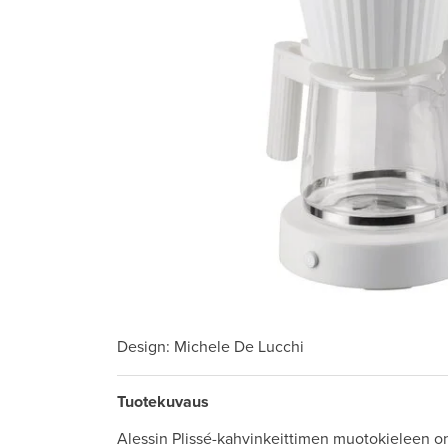
Design
: Michele De Lucchi
Tuotekuvaus
Alessin Plissé-kahvinkeittimen muotokieleen on