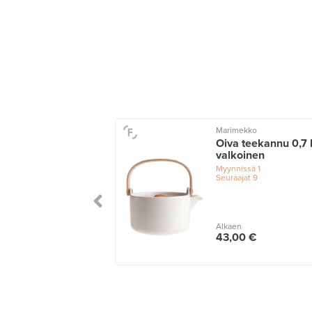
sk Design
Marimekko
 teekannu 6 dl,
Oiva teekannu 0,7 
a - pähkinä,
valkoinen
kikansi
Myynnissä
1
Seuraajat
9
issä
1
ajat
1
Alkaen
n
43,00 €
00 €