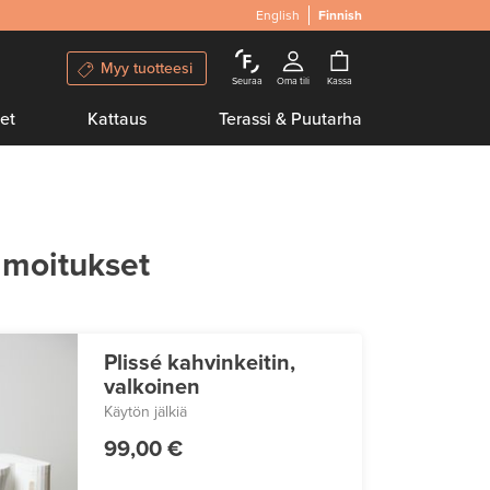
English
Finnish
Myy tuotteesi
Seuraa
Oma tili
Kassa
et
Kattaus
Terassi & Puutarha
lmoitukset
Plissé kahvinkeitin,
valkoinen
Käytön jälkiä
99,00 €