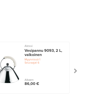
Alessi
Vesipannu 9093, 2 L,
valkoinen
Myynnissä
1
Seuraajat
6
Alkaen
86,00 €