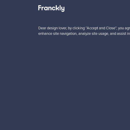
n
Alkaen
00 €
99,00 €
Dear design lover, by clicking “Accept and Close”, you agr
enhance site navigation, analyze site usage, and assist in
Haluatko inspiroitua d
Tilaa uutiskirjeemme ja 