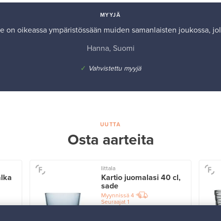
MYYJÄ
te on oikeassa ympäristössään muiden samanlaisten joukossa, joll
Hanna, Suomi
✓
Vahvistettu myyjä
UUTTA
Osta aarteita
Iittala
alka
Kartio juomalasi 40 cl,
sade
Myynnissä
4
Seuraajat
1