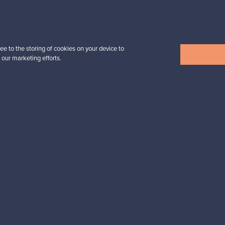
Alkaen
32,25 €
ee to the storing of cookies on your device to
 our marketing efforts.
Näytä kaikki uutuudet
esignista?
pysyt ajan tasalla!