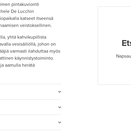
timen pintakuviointi
ichele De Lucchin
iopaikalla katseet itseensä
ynaamisen veistoksellinen.
la, yhtä kahvikupillista
Et
avalla vesisäiliöllä, johon on
rääjiä varmasti ilahduttaa myös
Napsaut
aattinen käynnistystoiminto.
 ja aamulla herätä