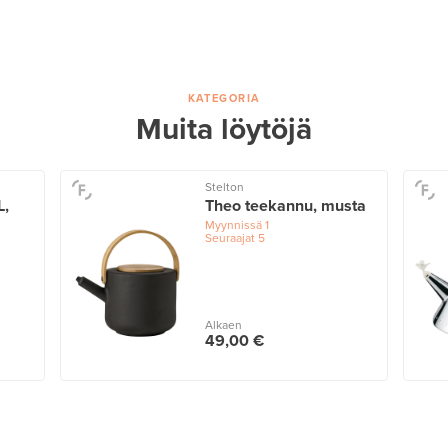
KATEGORIA
Muita löytöjä
Stelton
L,
Theo teekannu, musta
Myynnissä
1
Seuraajat
5
Alkaen
49,00 €