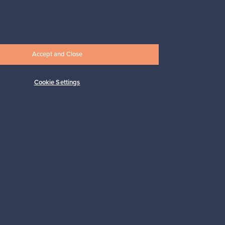
Alkaen
17,25 €
Accept and Close
Cookie Settings
Tilaa