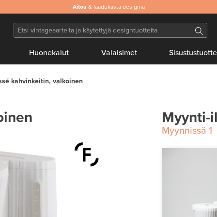
Aitoa
& laadukasta designia
Huonekalut
Valaisimet
Sisustustuotte
ssé kahvinkeitin, valkoinen
koinen
Myynti-i
Myynnissä
1