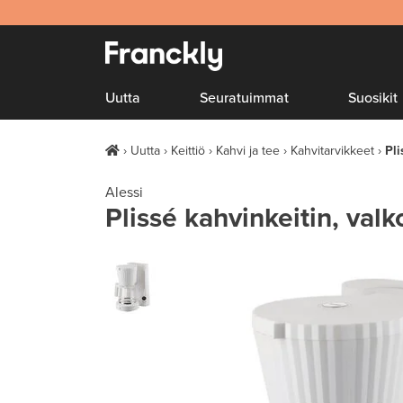
Uutta
Seuratuimmat
Suosikit
Uutta
Keittiö
Kahvi ja tee
Kahvitarvikkeet
Pli
Alessi
Plissé kahvinkeitin, val