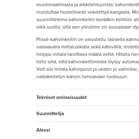
muotimaailmasta ja arkkitehtuurista: kahvinkeit
muistuttaa huolellisesti vekitettyä kangasta. M
suunnittelema kahvinkeitin kerääkin keittiön ait
eikä suotta, sillä sen yleisilme on suorastaan d
Plissé-kahvinkeitin on varustettu lasisella kannul
vastaavalla mittalusikalla sekä kätevällä, irrotett
helppo mitata tarvittava määrä vettä. Hitaita he
tieto siitä, että kahvinkeittimestä löytyy autom
Voit siis mitata kahvipurut ja veden jo valmiiksi,
vastakeitetyn kahvin lumoavaan tuoksuun.
Tekniset ominaisuudet
Suunnittelija
Alessi