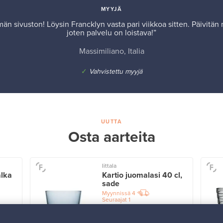
MYYJÄ
män sivuston! Löysin Francklyn vasta pari viikkoa sitten. Päivitän 
joten palvelu on loistava!”
Massimiliano, Italia
✓
Vahvistettu myyjä
UUTTA
Osta aarteita
Iittala
alka
Kartio juomalasi 40 cl,
sade
Myynnissä
4
Seuraajat
1