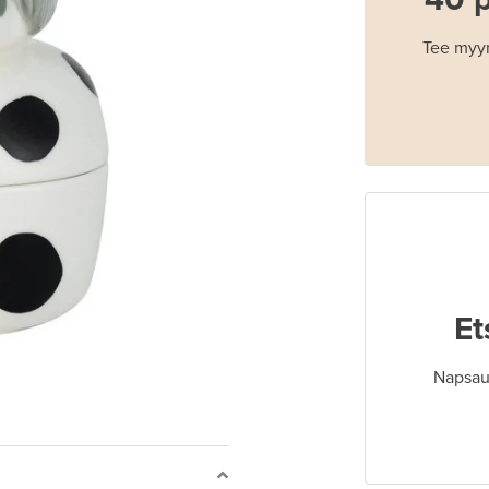
Tee myyn
Et
Napsaut