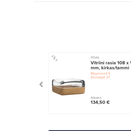
ann Copenhagen
Iittala
iant rasia, iso,
Vitriini rasia 108 x
ainen
mm, kirkas/tammi
issä
2
Myynnissä
5
ajat
1
Seuraajat
27
n
Alkaen
00 €
134,50 €