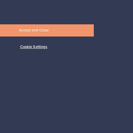
Alkaen
17,25 €
Accept and Close
Cookie Settings
Tilaa
 tuki
Kestäviä valintoja