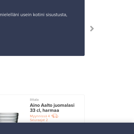
mielelläni usein kotini sisustusta,
Iittala
I
Aino Aalto juomalasi
33 cl, harmaa
Myynnissä
4
Seuraajat
2