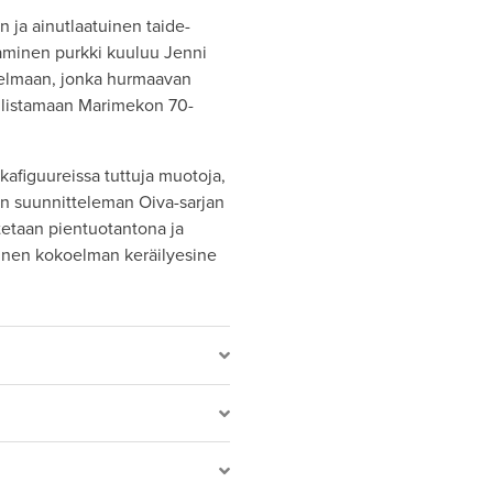
 ja ainutlaatuinen taide-
aminen purkki kuuluu Jenni
oelmaan, jonka hurmaavan
hlistamaan Marimekon 70-
kafiguureissa tuttuja muotoja,
en suunnitteleman Oiva-sarjan
stetaan pientuotantona ja
ainen kokoelman keräilyesine