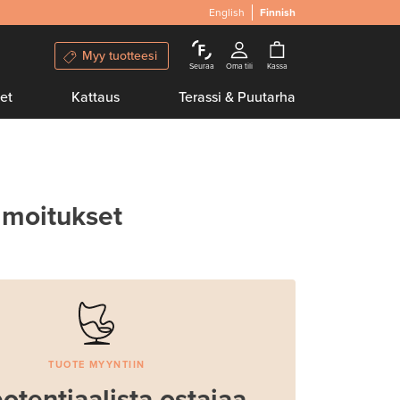
English
Finnish
Myy tuotteesi
Seuraa
Oma tili
Kassa
et
Kattaus
Terassi & Puutarha
lmoitukset
TUOTE MYYNTIIN
otentiaalista ostajaa