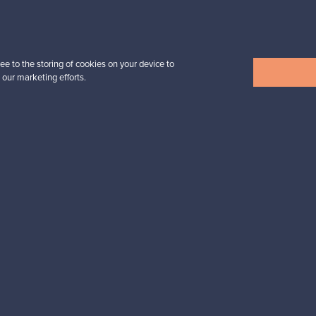
Alkaen
32,25 €
ee to the storing of cookies on your device to
 our marketing efforts.
Näytä kaikki uutuudet
esignista?
pysyt ajan tasalla!
valliset maksut
Ostajan turva
Asiakaspalvelun