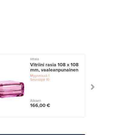
Iittala
I
Vitriini rasia 108 x 108
mm, vaaleanpunainen
Myynnissä
1
Seuraajat
10
Alkaen
166,00 €