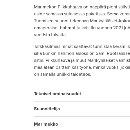
Marimekon Pilkkuhauva on näppärä pieni säilytin
esine samassa suloisessa paketissa. Soma kera
Tuomisen suunnittelemaan Marikyläläiset-kok
omaperäiset hahmot julkaistiin vuonna 2021 ju
vuotista taivalta.
Tarkkasilmäisimmät saattavat tunnistaa keramiik
sillä kunkin hahmon alaosa on Sami Ruotsalais
astia. Pilkkuhauva ja muut Marikyläläiset valmi
maalataan osittain käsityönä, minkä vuoksi jok
on samalla uniikki taideteos.
Tekniset ominaisuudet
Suunnittelija
Marimekko