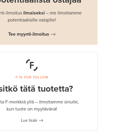
ti-ilmoitus
ilmaiseksi
– me ilmoitamme
potentiaalisille ostajille!
Tee myynti-ilmoitus
F IS FOR FOLLOW
sitkö tätä tuotetta?
a F-merkkiä yllä – ilmoitamme sinulle,
kun tuote on myytävänä!
Lue lisää