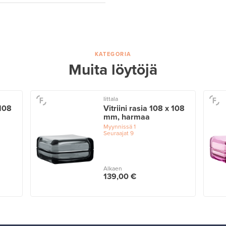
KATEGORIA
Muita löytöjä
Iittala
 108
Vitriini rasia 108 x 108
mm, harmaa
Myynnissä
1
Seuraajat
9
Alkaen
139,00 €