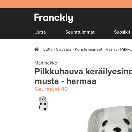
Uutta
Seuratuimmat
Suosikit
Uutta
Sisustus
Koriste-esineet
Rasiat
Pilkku
Marimekko
Pilkkuhauva keräilyesine
musta - harmaa
Seuraajat
40