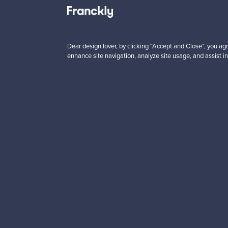
n
Alkaen
00 €
99,00 €
Dear design lover, by clicking “Accept and Close”, you agr
enhance site navigation, analyze site usage, and assist in
Haluatko inspiroitua d
Tilaa uutiskirjeemme ja 
Aitoa designia
Tur