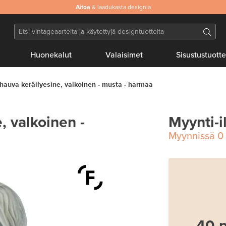
Aitoa
& laadukasta designia
Huonekalut
Valaisimet
Sisustustuotte
hauva keräilyesine, valkoinen - musta - harmaa
, valkoinen -
Myynti-i
Myynnissä
0
40 p