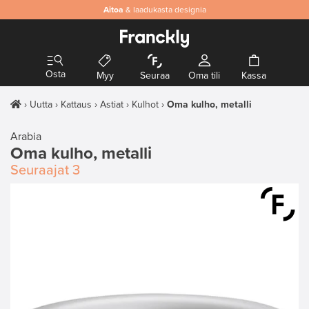
Aitoa
& laadukasta designia
Osta
Myy
Seuraa
Oma tili
Kassa
Uutta
Kattaus
Astiat
Kulhot
Oma kulho, metalli
Arabia
Oma kulho, metalli
Seuraajat
3