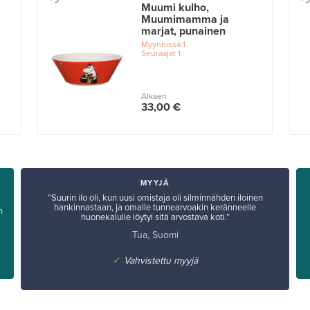
Muumi kulho,
Muumimamma ja
marjat, punainen
Myynnissä
1
Seuraajat
1
Alkaen
33,00 €
MYYJÄ
”Suurin ilo oli, kun uusi omistaja oli silminnähden iloinen
hankinnastaan, ja omalle tunnearvoakin keränneelle
n
huonekalulle löytyi sitä arvostava koti.”
Tua, Suomi
✓
Vahvistettu myyjä