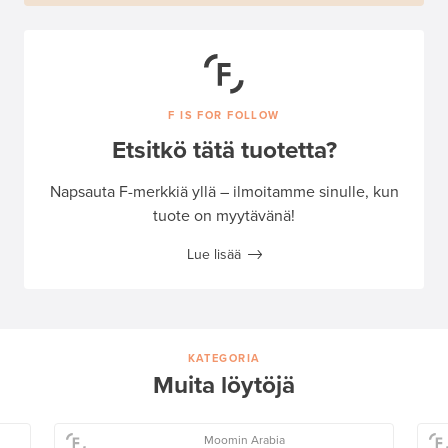
F IS FOR FOLLOW
Etsitkö tätä tuotetta?
Napsauta F-merkkiä yllä – ilmoitamme sinulle, kun
tuote on myytävänä!
Lue lisää
KATEGORIA
Muita löytöjä
Moomin Arabia