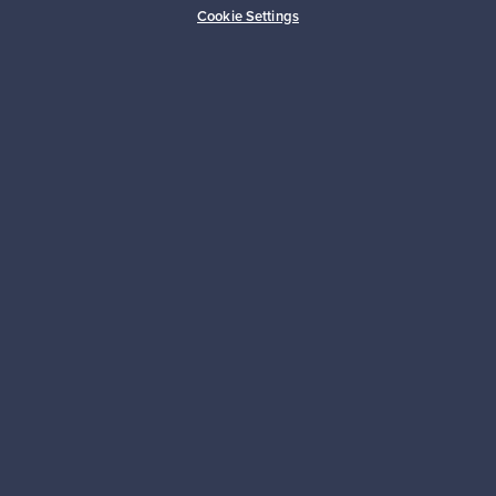
Cookie Settings
Kestäviä valintoja
Seuraa meitä
Franckly
Tarvitsetko apua?
Ostajille