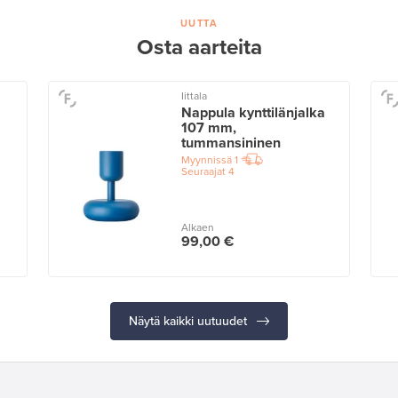
UUTTA
Osta aarteita
Iittala
Nappula kynttilänjalka
107 mm,
tummansininen
Myynnissä
1
Seuraajat
4
Alkaen
99,00 €
Näytä kaikki uutuudet