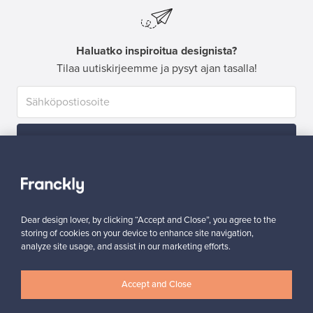
Haluatko inspiroitua designista?
Tilaa uutiskirjeemme ja pysyt ajan tasalla!
Tilaa
Dear design lover, by clicking “Accept and Close”, you agree to the
storing of cookies on your device to enhance site navigation,
analyze site usage, and assist in our marketing efforts.
Aitoa designia
Turvalliset maksut
Accept and Close
Ostajan turva
Asiakaspalvelun tuki