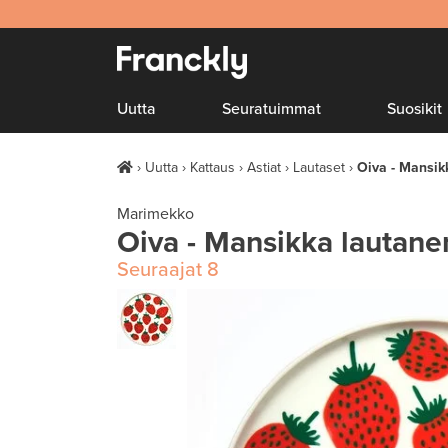
Uutta
Seuratuimmat
Suosikit
Uutta
Kattaus
Astiat
Lautaset
Oiva - Mansik
Marimekko
Oiva - Mansikka lautan
Seuraajat
8