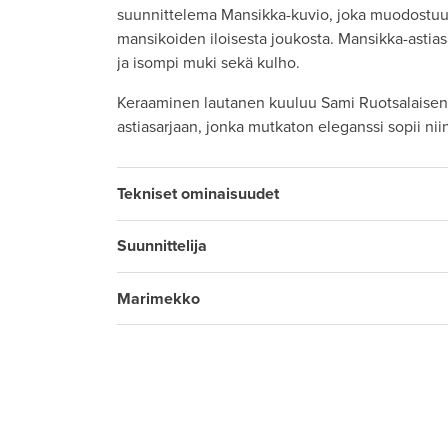
suunnittelema Mansikka-kuvio, joka muodostuu 
mansikoiden iloisesta joukosta. Mansikka-asti
ja isompi muki sekä kulho.
Keraaminen lautanen kuuluu Sami Ruotsalaise
astiasarjaan, jonka mutkaton eleganssi sopii nii
Tekniset ominaisuudet
Suunnittelija
Marimekko