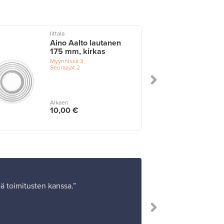
Iittala
I
Aino Aalto lautanen
175 mm, kirkas
Myynnissä
3
Seuraajat
2
Alkaen
10,00 €
öä toimitusten kanssa.”
”Ostoksen