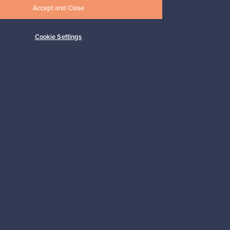
Accept and Close
Cookie Settings
Tilaa
 tuki
Kestäviä valintoja
Seuraa meitä