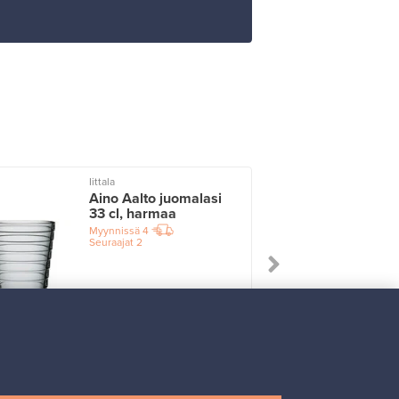
Iittala
I
Aino Aalto juomalasi
33 cl, harmaa
Myynnissä
4
Seuraajat
2
Alkaen
17,25 €