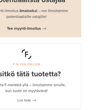
ti-ilmoitus
ilmaiseksi
– me ilmoitamme
potentiaalisille ostajille!
Tee myynti-ilmoitus
F IS FOR FOLLOW
sitkö tätä tuotetta?
a F-merkkiä yllä – ilmoitamme sinulle,
kun tuote on myytävänä!
Lue lisää