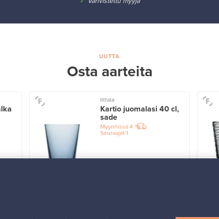
✓
Vahvistettu myyjä
UUTTA
Osta aarteita
Iittala
alka
Kartio juomalasi 40 cl,
sade
Myynnissä
4
Seuraajat
1
Alkaen
32,25 €