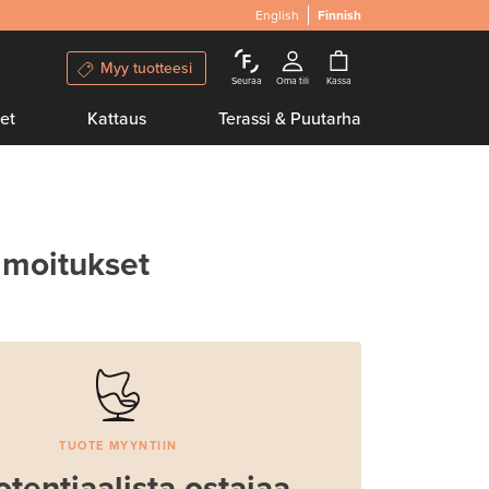
English
Finnish
Myy tuotteesi
Seuraa
Oma tili
Kassa
et
Kattaus
Terassi & Puutarha
lmoitukset
TUOTE MYYNTIIN
otentiaalista ostajaa