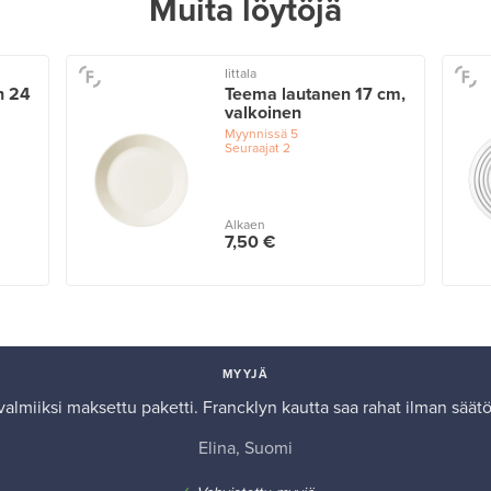
Muita löytöjä
Iittala
n 24
Teema lautanen 17 cm,
valkoinen
Myynnissä
5
Seuraajat
2
Alkaen
7,50 €
MYYJÄ
almiiksi maksettu paketti. Francklyn kautta saa rahat ilman säät
Elina, Suomi