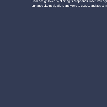
Dear design lover, by clicking “Accept and Close”, you agr
enhance site navigation, analyze site usage, and assist in
Haluatko inspiroitua d
Tilaa uutiskirjeemme ja 
Aitoa designia
Tur
Franckly
Tarvitsetko apua?
Meistä
Kuinka Franckly toimii?