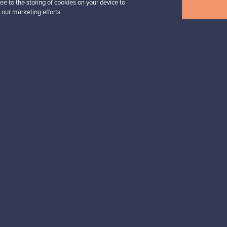
ee to the storing of cookies on your device to
Näytä kaikki uutuudet
 our marketing efforts.
esignista?
pysyt ajan tasalla!
valliset maksut
Ostajan turva
Asiakaspalvelun
Ostajille
Myyjille
Ostajan opas
Myyjän opas