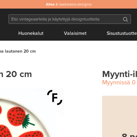
Aitoa
& laadukasta designia
Huonekalut
Valaisimet
Sisustustuotte
ka lautanen 20 cm
en 20 cm
Myynti-i
Myynnissä
0
8 p