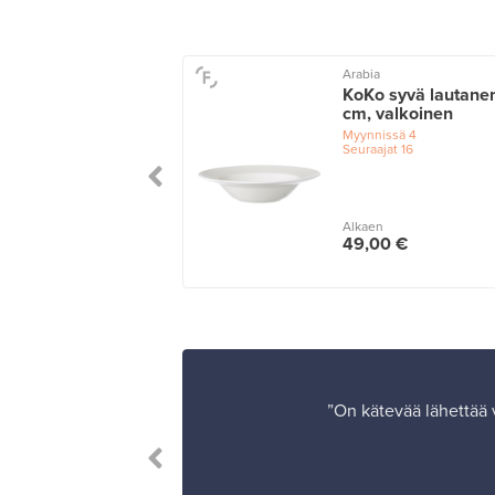
a
Arabia
 lautanen 28 cm,
KoKo syvä lautane
a
cm, valkoinen
issä
4
Myynnissä
4
ajat
1
Seuraajat
16
n
Alkaen
0 €
49,00 €
”On kätevää lähettää v
in heaven.”