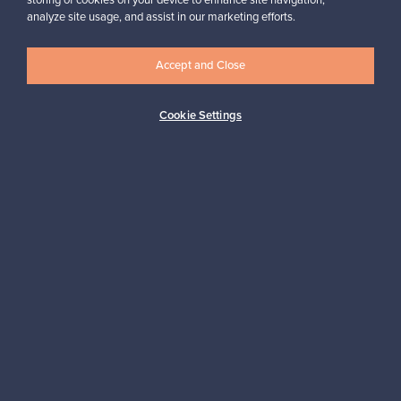
storing of cookies on your device to enhance site navigation,
analyze site usage, and assist in our marketing efforts.
Accept and Close
Logistiikkapalvelut
Cookie Settings
Maksutavat
Osta pohjoismaista muotoilua
Franckly-markkinapaikan tarjoaa Finnish Design Shop, maailman