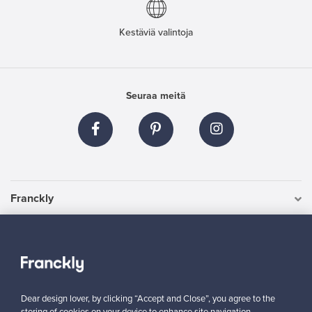
Kestäviä valintoja
Seuraa meitä
Franckly
Tarvitsetko apua?
Ostajille
Dear design lover, by clicking “Accept and Close”, you agree to the
Myyjille