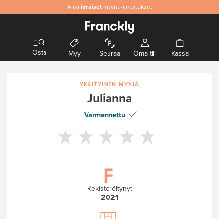
Aina
Aitoa
ilmaiset
& laadukasta designia
myynti-ilmoitukset
Osta
Myy
Seuraa
Oma tili
Kassa
YKSITYINEN MYYJÄ
Julianna
Varmennettu
Rekisteröitynyt
2021