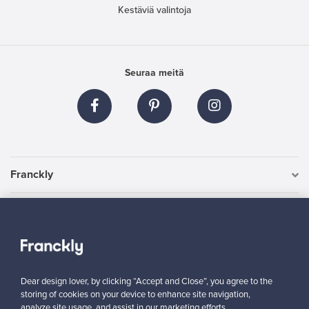
Kestäviä valintoja
Seuraa meitä
Franckly
Tarvitsetko apua?
Ostajille
Dear design lover, by clicking “Accept and Close”, you agree to the
Myyjille
storing of cookies on your device to enhance site navigation,
analyze site usage, and assist in our marketing efforts.