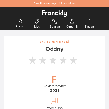
Aina
Aitoa
ilmaiset
& laadukasta designia
myynti-ilmoitukset
Osta
Myy
Seuraa
Oma tili
Kassa
YKSITYINEN MYYJÄ
Oddny
Rekisteröitynyt
2021
Myynnissä