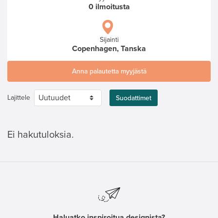
0 ilmoitusta
Sijainti
Copenhagen, Tanska
Anna palautetta myyjästä
Lajittele
Suodattimet
Ei hakutuloksia.
Haluatko inspiroitua designista?