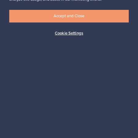
Accept and Close
Logistiikkapalvelut
Cookie Settings
Maksutavat
Osta pohjoismaista muotoilua
Franckly-markkinapaikan tarjoaa Finnish Design Shop, maailman
suurin pohjoismaisen designin verkkokauppa.