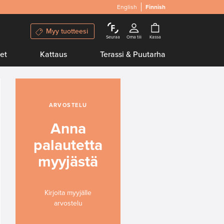
English
Finnish
Myy tuotteesi
Seuraa
Oma tili
Kassa
et
Kattaus
Terassi & Puutarha
ARVOSTELU
Anna
palautetta
myyjästä
Kirjoita myyjälle
arvostelu