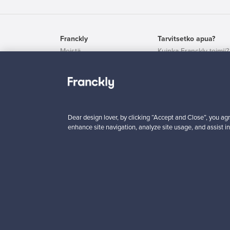
Franckly
Tarvitsetko apua?
Meistä
Kuinka Franckly toimii?
Ota yhteyttä
Follow – seuraa tuottei
Käyttöehdot
Kuljetus
Yksityisyys
Maksaminen
Evästeasetukset
Brändit
Evästekäytännöt
Dear design lover, by clicking “Accept and Close”, you agr
enhance site navigation, analyze site usage, and assist in
Logistiikkapalvelut
Maks