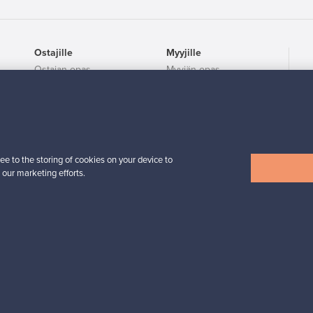
Ostajille
Myyjille
Ostajan opas
Myyjän opas
ta
Ostajan UKK
Myyjän UKK
Ostajan turva
Yritykset
ee to the storing of cookies on your device to
 our marketing efforts.
utavat