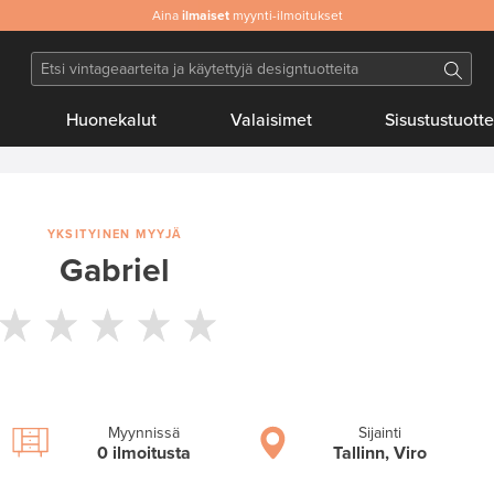
Aina
Aitoa
ilmaiset
& laadukasta designia
myynti-ilmoitukset
Huonekalut
Valaisimet
Sisustustuotte
YKSITYINEN MYYJÄ
Gabriel
Myynnissä
Sijainti
0 ilmoitusta
Tallinn, Viro