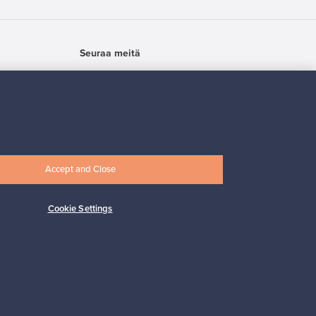
Seuraa meitä
Accept and Close
Cookie Settings
Osta pohjoismaista muotoilua
Franckly-markkinapaikan tarjoaa Finnish
Design Shop, maailman suurin
pohjoismaisen designin verkkokauppa.
Siirry ostoksille Finnish Design Shopiin