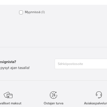
Myynnissä
0
esignista?
pysyt ajan tasalla!
valliset maksut
Ostajan turva
Asiakaspalvelun