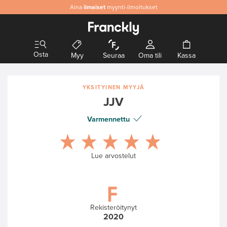
Aina
Aitoa
ilmaiset
& laadukasta designia
myynti-ilmoitukset
Osta
Myy
Seuraa
Oma tili
Kassa
YKSITYINEN MYYJÄ
JJV
Varmennettu
Lue arvostelut
Rekisteröitynyt
2020