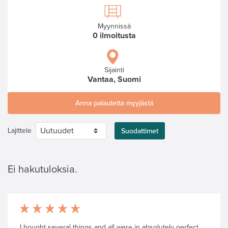
Myynnissä
0 ilmoitusta
Sijainti
Vantaa, Suomi
Anna palautetta myyjästä
Lajittele
Suodattimet
Ei hakutuloksia.
I bought several things and all were in absolutely perfect