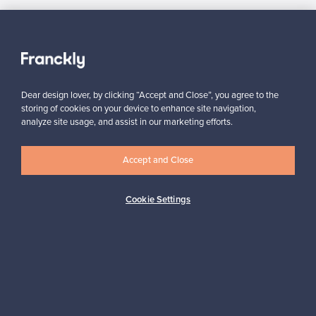
Franckly
Tarvitsetko apua?
Dear design lover, by clicking “Accept and Close”, you agree to the
storing of cookies on your device to enhance site navigation,
Ostajille
analyze site usage, and assist in our marketing efforts.
Myyjille
Accept and Close
Cookie Settings
Logistiikkapalvelut
Maksutavat