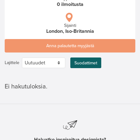
0 ilmoitusta
Sijainti
London, Iso-Britannia
Anna palautetta myyjästä
Lajittele
Suodattimet
Ei hakutuloksia.
Haluatko inspiroitua designista?