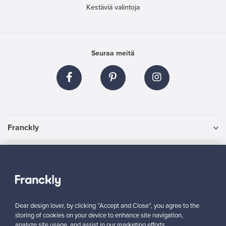
Kestäviä valintoja
Seuraa meitä
Franckly
Tarvitsetko apua?
Ostajille
Dear design lover, by clicking “Accept and Close”, you agree to the
Myyjille
storing of cookies on your device to enhance site navigation,
analyze site usage, and assist in our marketing efforts.