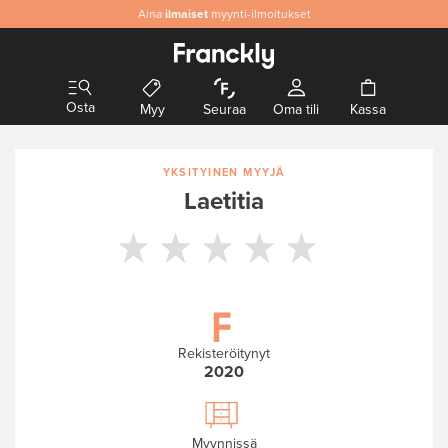
Aina
Aitoa
ilmaiset
& laadukasta designia
myynti-ilmoitukset
Osta
Myy
Seuraa
Oma tili
Kassa
YKSITYINEN MYYJÄ
Laetitia
Rekisteröitynyt
2020
Myynnissä