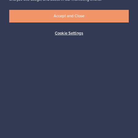
Accept and Close
Logistiikkapalvelut
Cookie Settings
Maksutavat
Osta pohjoismaista muotoilua
Franckly-markkinapaikan tarjoaa Finnish Design Shop, maailman
suurin pohjoismaisen designin verkkokauppa.