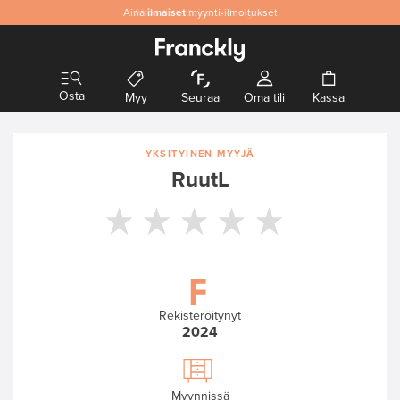
Aina
Aitoa
ilmaiset
& laadukasta designia
myynti-ilmoitukset
Osta
Myy
Seuraa
Oma tili
Kassa
YKSITYINEN MYYJÄ
RuutL
Rekisteröitynyt
2024
Myynnissä