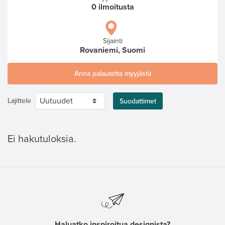
0 ilmoitusta
Sijainti
Rovaniemi, Suomi
Anna palautetta myyjästä
Lajittele
Suodattimet
Ei hakutuloksia.
Haluatko inspiroitua designista?