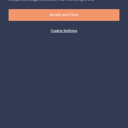
Accept and Close
Logistiikkapalvelut
Cookie Settings
Maksutavat
Osta pohjoismaista muotoilua
Franckly-markkinapaikan tarjoaa Finnish Design Shop, maailman
suurin pohjoismaisen designin verkkokauppa.