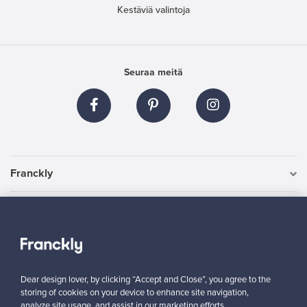
Kestäviä valintoja
Seuraa meitä
Franckly
Tarvitsetko apua?
Ostajille
Dear design lover, by clicking “Accept and Close”, you agree to the
Myyjille
storing of cookies on your device to enhance site navigation,
analyze site usage, and assist in our marketing efforts.