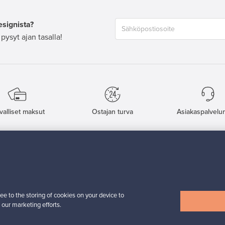
esignista?
pysyt ajan tasalla!
valliset maksut
Ostajan turva
Asiakaspalvelun
Ostajille
Myyjille
Ostajan opas
Myyjän opas
ta
Ostajan UKK
Myyjän UKK
Ostajan turva
Yritykset
ee to the storing of cookies on your device to
 our marketing efforts.