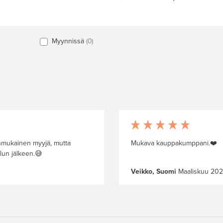
Myynnissä
0
enmukainen myyjä, mutta
Mukava kauppakumppani.❤️
lun jälkeen.😅
Veikko, Suomi
Maaliskuu 20