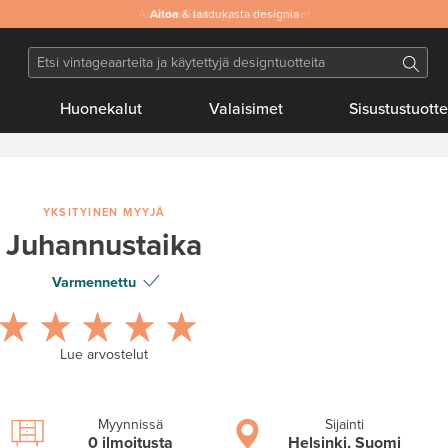
Aitoa
& laadukasta designia
Huonekalut
Valaisimet
Sisustustuotte
YKSITYINEN MYYJÄ
Juhannustaika
Varmennettu
Lue arvostelut
Myynnissä
Sijainti
0 ilmoitusta
Helsinki, Suomi