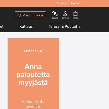
English
Finnish
Myy tuotteesi
Seuraa
Oma tili
Kassa
et
Kattaus
Terassi & Puutarha
ARVOSTELU
Anna
palautetta
myyjästä
Kirjoita myyjälle
arvostelu