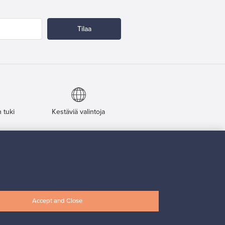
Tilaa
 tuki
Kestäviä valintoja
Seuraa meitä
Accept and Close