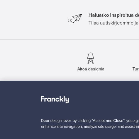
Haluatko inspiroitua d
Tilaa uutiskirjeemme ja 
Aitoa designia
Tur
Franckly
Tarvitsetko apua?
Meistä
Kuinka Franckly toimii?
Ota yhteyttä
Follow – seuraa tuottei
Käyttöehdot
Kuljetus
Dear design lover, by clicking “Accept and Close”, you agr
enhance site navigation, analyze site usage, and assist in
Yksityisyys
Maksaminen
Evästeasetukset
Brändit