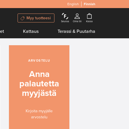
English
Finnish
Myy tuotteesi
Seuraa
Oma tili
Kassa
et
Kattaus
Terassi & Puutarha
ARVOSTELU
Anna
palautetta
myyjästä
Kirjoita myyjälle
arvostelu