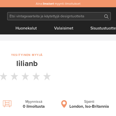
Aina
Aitoa
ilmaiset
& laadukasta designia
myynti-ilmoitukset
Huonekalut
Valaisimet
Sisustustuotte
YKSITYINEN MYYJÄ
lilianb
Myynnissä
Sijainti
0 ilmoitusta
London, Iso-Britannia