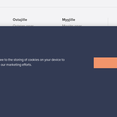
Ostajille
Myyjille
Ostajan opas
Myyjän opas
ta
Ostajan UKK
Myyjän UKK
Ostajan turva
Yritykset
ee to the storing of cookies on your device to
 our marketing efforts.
utavat