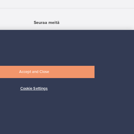
Seuraa meitä
Accept and Close
Cookie Settings
Osta pohjoismaista muotoilua
Franckly-markkinapaikan tarjoaa Finnish
Design Shop, maailman suurin
pohjoismaisen designin verkkokauppa.
Siirry ostoksille Finnish Design Shopiin