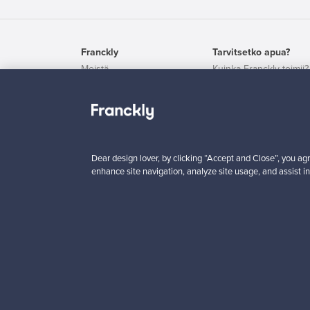
Franckly
Tarvitsetko apua?
Meistä
Kuinka Franckly toimii?
Ota yhteyttä
Follow – seuraa tuottei
Käyttöehdot
Kuljetus
Yksityisyys
Maksaminen
Evästeasetukset
Brändit
Evästekäytännöt
Dear design lover, by clicking “Accept and Close”, you agr
enhance site navigation, analyze site usage, and assist in
Logistiikkapalvelut
Maks