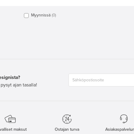
Myynnissä
0
esignista?
pysyt ajan tasalla!
valliset maksut
Ostajan turva
Asiakaspalvelun