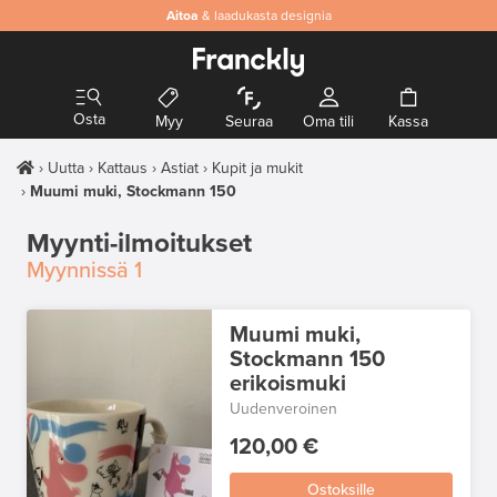
Aitoa
& laadukasta designia
Osta
Myy
Seuraa
Oma tili
Kassa
Uutta
Kattaus
Astiat
Kupit ja mukit
Muumi muki, Stockmann 150
Myynti-ilmoitukset
Myynnissä
1
Muumi muki,
Stockmann 150
erikoismuki
Uudenveroinen
120,00 €
Ostoksille