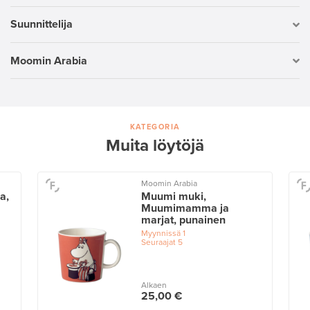
Suunnittelija
Moomin Arabia
KATEGORIA
Muita löytöjä
Moomin Arabia
a,
Muumi muki,
Muumimamma ja
marjat, punainen
Myynnissä
1
Seuraajat
5
Alkaen
25,00 €