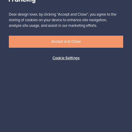
Tilaa
Dear design lover, by clicking “Accept and Close”, you agree to the
storing of cookies on your device to enhance site navigation,
analyze site usage, and assist in our marketing efforts.
Accept and Close
Aitoa designia
Turvalliset maksut
Cookie Settings
Ostajan turva
Asiakaspalvelun tuki
Kestäviä valintoja