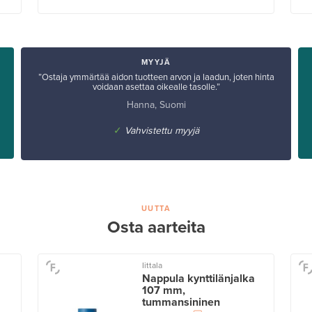
MYYJÄ
”Ostaja ymmärtää aidon tuotteen arvon ja laadun, joten hinta
voidaan asettaa oikealle tasolle.”
Hanna, Suomi
✓
Vahvistettu myyjä
UUTTA
Osta aarteita
Iittala
Nappula kynttilänjalka
107 mm,
tummansininen