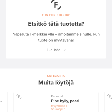
F IS FOR FOLLOW
Etsitkö tätä tuotetta?
Napsauta F-merkkiä yllä – ilmoitamme sinulle, kun
tuote on myytävänä!
Lue lisää
KATEGORIA
Muita löytöjä
Pedestal
-
Pipe hylly, pearl
Myynnissä
1
Seuraajat
1