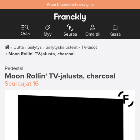
Aitoa
& laadukasta designia
Osta
Myy
Seuraa
Oma tili
Kassa
Uutta
Säilytys
Säilytyskalusteet
TV-tasot
Moon Rollin' TV-jalusta, charcoal
Pedestal
Moon Rollin' TV-jalusta, charcoal
Seuraajat
16