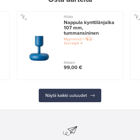
Iittala
Nappula kynttilänjalka
107 mm,
tummansininen
Myynnissä
1
Seuraajat
4
Alkaen
99,00 €
Näytä kaikki uutuudet