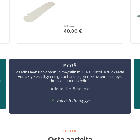
Alkaen
40,00 €
MYYJÄ
”Asetin Hayn kahvipannun myyntiin muille sivustoille tuloksetta.
Franckly keskittyy designtuotteisiin, joten kahvipannuni löysi
n
helposti uuden kodin.”
Arlette, Iso-Britannia
✓
Vahvistettu myyjä
UUTTA
Osta aarteita